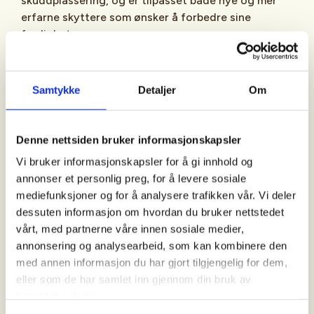
skuddplassering, og er tilpasset både nye og mer
erfarne skyttere som ønsker å forbedre sine
ferdigheter.
Gjennom kurset jobber vi målrettet med:
Samtykke
Detaljer
Om
riktig skyteteknikk
gode og stabile skytestillinger
Denne nettsiden bruker informasjonskapsler
Vi bruker informasjonskapsler for å gi innhold og
presis skuddplassering
annonser et personlig preg, for å levere sosiale
sikker våpenhåndtering
mediefunksjoner og for å analysere trafikken vår. Vi deler
dessuten informasjon om hvordan du bruker nettstedet
forståelse for avstand og treffpunkt
vårt, med partnerne våre innen sosiale medier,
annonsering og analysearbeid, som kan kombinere den
med annen informasjon du har gjort tilgjengelig for dem,
Det trenes både på faste og bevegelige mål, slik at
eller som de har samlet inn gjennom din bruk av
deltakerne får erfaring med ulike jaktrelaterte
tjenestene deres.
skytesituasjoner.