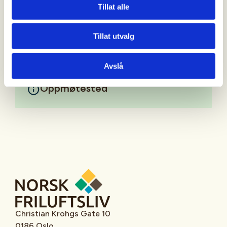
90927999 - bjarte@erstad.no
Tillat alle
Mer informasjon
Tillat utvalg
Avslå
Oppmøtested
Christian Krohgs Gate 10
0186 Oslo