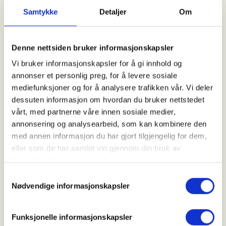
09. Aug 2026
Samtykke
Detaljer
Om
Kl. 09.00 - 14.00
Denne nettsiden bruker informasjonskapsler
Arrangør
Vi bruker informasjonskapsler for å gi innhold og
Onsøy Jeger & Fiskeforening
annonser et personlig preg, for å levere sosiale
mediefunksjoner og for å analysere trafikken vår. Vi deler
dessuten informasjon om hvordan du bruker nettstedet
vårt, med partnerne våre innen sosiale medier,
Kontaktperson
annonsering og analysearbeid, som kan kombinere den
https://41120702
med annen informasjon du har gjort tilgjengelig for dem,
carlgotthard@gmail.com
eller som de har samlet inn gjennom din bruk av
tjenestene deres.
JOFS/ Jakt og fiskeskolen
Samtykkevalg
Nødvendige informasjonskapsler
2026.
Funksjonelle informasjonskapsler