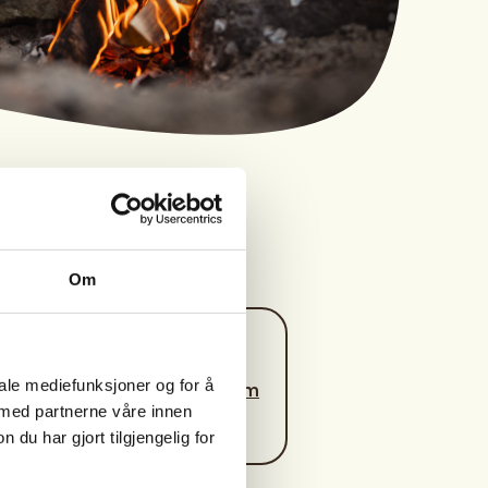
Om
Kontaktperson
iale mediefunksjoner og for å
sekretaervalerjff@gm
 med partnerne våre innen
ail.com
u har gjort tilgjengelig for