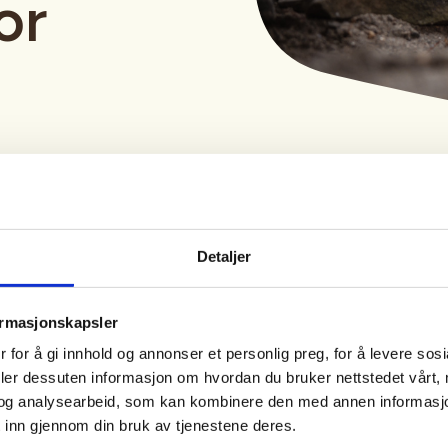
or
Detaljer
Tid
Arrangør
ormasjonskapsler
 for å gi innhold og annonser et personlig preg, for å levere sos
13. Jan 2027
Våler JFF
deler dessuten informasjon om hvordan du bruker nettstedet vårt,
Kl. 18.00 - 20.00
og analysearbeid, som kan kombinere den med annen informasjon d
 inn gjennom din bruk av tjenestene deres.