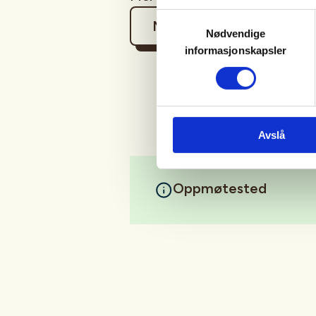
Samtykkevalg
Mer informasjon
Nødvendige
informasjonskapsler
Avslå
Oppmøtested