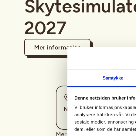
Skytesimulat
2027
Mer informasjon
Samtykke
Sted
Denne nettsiden bruker inf
Vi bruker informasjonskapsler
Nore Og Uvdal
analysere trafikken vår. Vi 
sosiale medier, annonsering 
dem, eller som de har samlet
Mer info kommer!