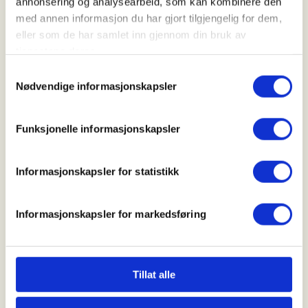
annonsering og analysearbeid, som kan kombinere den
28. Oct 2026
med annen informasjon du har gjort tilgjengelig for dem,
Kl. 18.00 - 20.00
eller som de har samlet inn gjennom din bruk av
tjenestene deres.
Samtykkevalg
Arrangør
Nødvendige informasjonskapsler
Våler JFF
Funksjonelle informasjonskapsler
Kontaktperson
Informasjonskapsler for statistikk
sekretaervalerjff@gmail.com
Informasjonskapsler for markedsføring
Mer info kommer!
Mer informasjon
Tillat alle