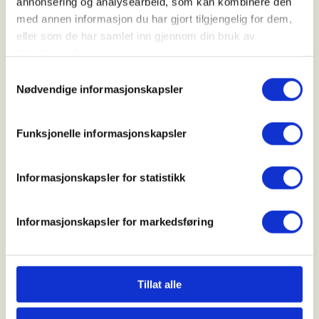
annonsering og analysearbeid, som kan kombinere den
30. Nov 2026
med annen informasjon du har gjort tilgjengelig for dem,
Kl. 18.00 - 20.00
eller som de har samlet inn gjennom din bruk av
tjenestene deres.
Samtykkevalg
Arrangør
Nødvendige informasjonskapsler
Våler JFF
Funksjonelle informasjonskapsler
Kontaktperson
Informasjonskapsler for statistikk
sekretaervalerjff@gmail.com
Informasjonskapsler for markedsføring
Mer info kommer!
Mer informasjon
Tillat alle