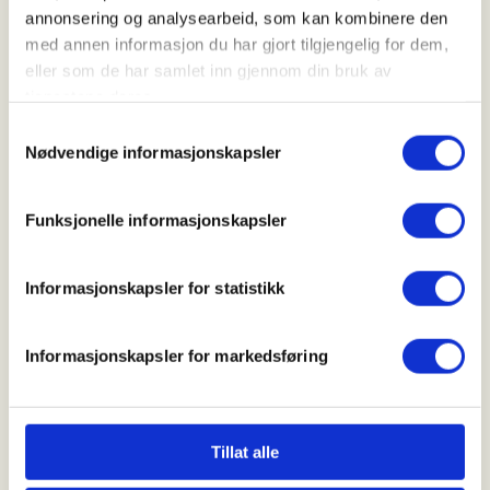
07. Nov 2026
annonsering og analysearbeid, som kan kombinere den
med annen informasjon du har gjort tilgjengelig for dem,
Kl. 08.00 - 16.00
eller som de har samlet inn gjennom din bruk av
tjenestene deres.
Samtykkevalg
Arrangør
Nødvendige informasjonskapsler
Risør JFF Tryta
Funksjonelle informasjonskapsler
Kontaktperson
Informasjonskapsler for statistikk
https://41652267
tryta@tryta.com
Informasjonskapsler for markedsføring
Storviltjakt for skoledeltagere
Mer informasjon
Tillat alle