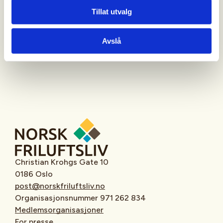
Tillat utvalg
Oppmøtested
Avslå
Christian Krohgs Gate 10
0186 Oslo
post@norskfriluftsliv.no
Organisasjonsnummer 971 262 834
Medlemsorganisasjoner
For presse