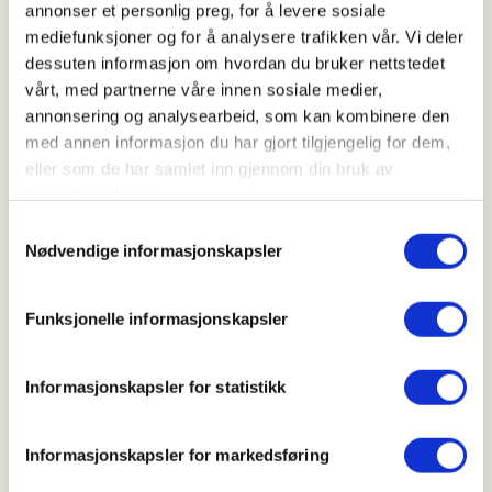
Kl. 10.00 - 15.00
annonser et personlig preg, for å levere sosiale
mediefunksjoner og for å analysere trafikken vår. Vi deler
dessuten informasjon om hvordan du bruker nettstedet
vårt, med partnerne våre innen sosiale medier,
Arrangør
annonsering og analysearbeid, som kan kombinere den
Steigen JFF
med annen informasjon du har gjort tilgjengelig for dem,
eller som de har samlet inn gjennom din bruk av
tjenestene deres.
Kontaktperson
Samtykkevalg
Nødvendige informasjonskapsler
https://98622209
marffo80@gmail.com
Funksjonelle informasjonskapsler
Steigen Jeger- og Fiskerforening planlegger
introjakt i høst i forbindelse med rypejakt, samt et
Informasjonskapsler for statistikk
nytt arrangement senere i sesongen i forbindelse
med elgjakt.
Informasjonskapsler for markedsføring
Mer informasjon om datoer og opplegg kommer