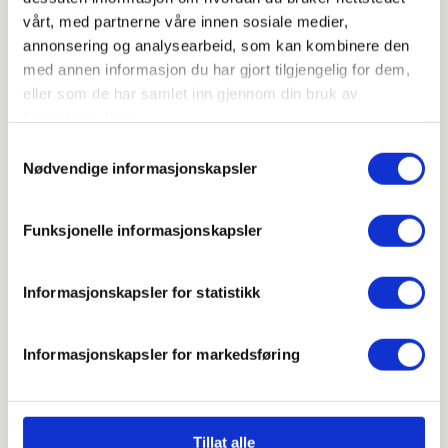
Kl. 08.00 - 20.00
vårt, med partnerne våre innen sosiale medier,
annonsering og analysearbeid, som kan kombinere den
med annen informasjon du har gjort tilgjengelig for dem,
Arrangør
eller som de har samlet inn gjennom din bruk av
tjenestene deres.
Hyllestad JFL
Samtykkevalg
Nødvendige informasjonskapsler
Kontaktperson
Funksjonelle informasjonskapsler
https://47653377
janerikbs@gmail.com
Informasjonskapsler for statistikk
Intro hjortejakt for ferske jegarar Hyllestad.
Informasjonskapsler for markedsføring
Det blir drivjakt/posteringsjakt. Opplæring i
vombing og flåing om fangst:)
Tillat alle