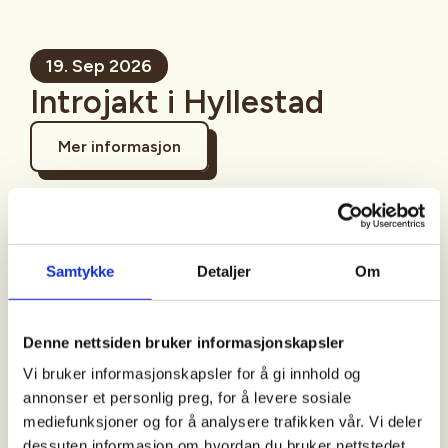
19. Sep 2026
Introjakt i Hyllestad
Mer informasjon
Sted
Samtykke
Detaljer
Om
Hyllestad
Denne nettsiden bruker informasjonskapsler
Vi bruker informasjonskapsler for å gi innhold og
Tid
annonser et personlig preg, for å levere sosiale
mediefunksjoner og for å analysere trafikken vår. Vi deler
19. Sep 2026
dessuten informasjon om hvordan du bruker nettstedet