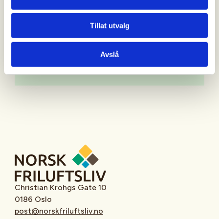
Mer informasjon
Tillat utvalg
Avslå
Oppmøtested
Christian Krohgs Gate 10
0186 Oslo
post@norskfriluftsliv.no