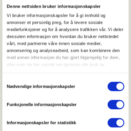
19. Sep 2026
Denne nettsiden bruker informasjonskapsler
Kl. 08.00 - 18.00
Vi bruker informasjonskapsler for å gi innhold og
annonser et personlig preg, for å levere sosiale
mediefunksjoner og for å analysere trafikken vår. Vi deler
Arrangør
dessuten informasjon om hvordan du bruker nettstedet
vårt, med partnerne våre innen sosiale medier,
Suldal Jakt- og Fiskelag
annonsering og analysearbeid, som kan kombinere den
med annen informasjon du har gjort tilgjengelig for dem,
eller som de har samlet inn gjennom din bruk av
Kontaktperson
tjenestene deres.
https://47478569
Samtykkevalg
Nødvendige informasjonskapsler
svein.mogedal@mowi.com
Jakta blir på Jelsa. Info får du ved å kontakte Svein
Funksjonelle informasjonskapsler
Møgedal.
Fellingsavgift for Hjort er:
Informasjonskapsler for statistikk
Ungdom opp til 25 år.