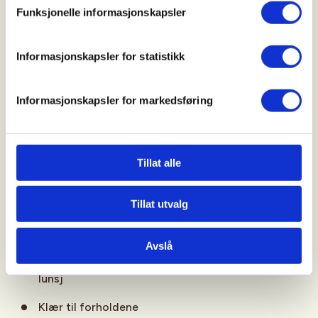
Funksjonelle informasjonskapsler
Hovedmedlemskap - 700kr
Informasjonskapsler for statistikk
Ikke medlem:
Under 25 - 1000kr
Informasjonskapsler for markedsføring
Over 25 - 1600kr
Ta med:
Tillat alle
Tillat utvalg
Våpen og ammunisjon
Drikke
Avslå
Noe å spise, det kan fort gå en stund før det blir
lunsj
Klær til forholdene