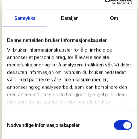
helt fersk jeger, uansett alder (16+), kan være med
å lære å jakte hjort.
Samtykke
Detaljer
Om
Arrangementet vil deles opp i to dager: første
dagen blir en teoriedel som vil vare i ca. 2-3t. Den vil
bli avholdt i Brekka kl. 1900. Her vil du bla. lære deg
Denne nettsiden bruker informasjonskapsler
om sikkerhet, holdninger og jakt-etikk. Andre delen
Vi bruker informasjonskapsler for å gi innhold og
er den praktiske jakta, hvor vi reiser ut sammen på
annonser et personlig preg, for å levere sosiale
hjortejakt en hel dag. Vi i AJFF stiller med lunsj til
mediefunksjoner og for å analysere trafikken vår. Vi deler
alle. Vi har ett til to dyr på kvota. Forhåpentligvis
dessuten informasjon om hvordan du bruker nettstedet
blir det også innføring i slakting av hjortevilt! Det
vårt, med partnerne våre innen sosiale medier,
blir muligheter for å sitte på kveldspost dersom vi
annonsering og analysearbeid, som kan kombinere den
ikke fyller kvota.
med annen informasjon du har gjort tilgjengelig for dem,
eller som de har samlet inn gjennom din bruk av
Priser (betaling på stedet):
tjenestene deres.
Samtykkevalg
Medlem i Aure jeger- og fiskeforening:
Nødvendige informasjonskapsler
Barne- og ungdomsmedlemskap - 350kr