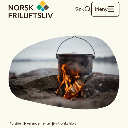
Søk
Meny
Forside
Arrangementer
Introjakt hjort