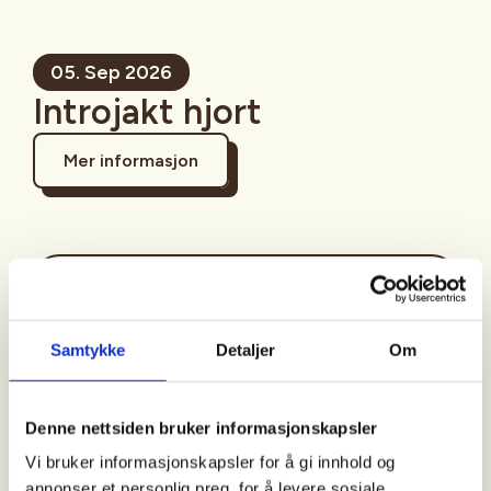
05. Sep 2026
Introjakt hjort
Mer informasjon
Sted
Steinkjer
Samtykke
Detaljer
Om
Tid
Denne nettsiden bruker informasjonskapsler
Vi bruker informasjonskapsler for å gi innhold og
05. Sep 2026 - 06. Sep 2026
annonser et personlig preg, for å levere sosiale