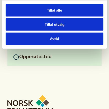
Ta høyde for å skaffe dere egen overnatting etter
Tillat alle
tildelt plass på kurs.
Mer informasjon
Tillat utvalg
Avslå
Oppmøtested