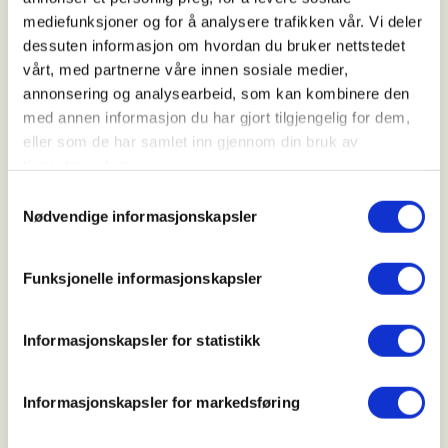
Kl. 16.00 - 21.00
mediefunksjoner og for å analysere trafikken vår. Vi deler
dessuten informasjon om hvordan du bruker nettstedet
vårt, med partnerne våre innen sosiale medier,
Arrangør
annonsering og analysearbeid, som kan kombinere den
med annen informasjon du har gjort tilgjengelig for dem,
Ørland/Bjugn JFF
eller som de har samlet inn gjennom din bruk av
tjenestene deres.
Samtykkevalg
Kontaktperson
Nødvendige informasjonskapsler
https://48137191
orland.bjugn.jff@outlook.com
Funksjonelle informasjonskapsler
Introjakt på hjort, bli med på spennende introjakt på
Informasjonskapsler for statistikk
hjort. Her blir du plassert ut på strategiske poster i
terrenget, og på innmark. Kurset viser også
utvomming, flåing og grovpartering.
Informasjonskapsler for markedsføring