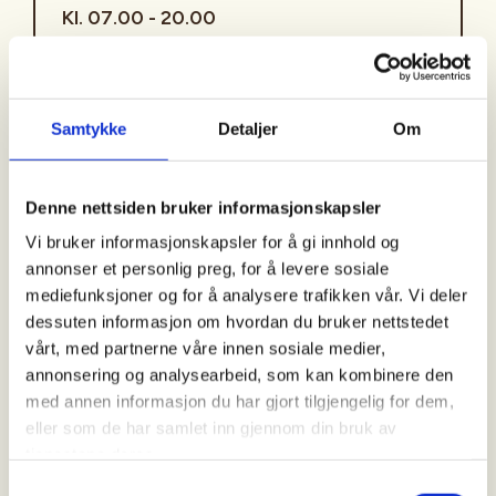
Kl. 07.00 - 20.00
Arrangør
Samtykke
Detaljer
Om
Åsane Hordvik JFF
Denne nettsiden bruker informasjonskapsler
Kontaktperson
Vi bruker informasjonskapsler for å gi innhold og
annonser et personlig preg, for å levere sosiale
https://92233948
mediefunksjoner og for å analysere trafikken vår. Vi deler
lasse.jenssen@gmail.com
dessuten informasjon om hvordan du bruker nettstedet
vårt, med partnerne våre innen sosiale medier,
Introjakt på Vestlandet/Bergens området
annonsering og analysearbeid, som kan kombinere den
med annen informasjon du har gjort tilgjengelig for dem,
PÅMELDING: Ring eller send e-post til den
eller som de har samlet inn gjennom din bruk av
arrangøransvarlige for påmelding eller
tjenestene deres.
eventuelle spørsmål. Vi meddeler om du har fått
Samtykkevalg