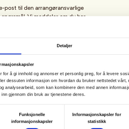
-post til den arrangøransvarlige
e spørsmål. Vi meddeler om du har
vi å få deg/dere med en annen
sjegere, men andre medlemmer
delta.
Detaljer
på ei spennende hjort/rådyr jakt
ormasjonskapsler
rprøve og godkjent oppskyting,
 for å gi innhold og annonser et personlig preg, for å levere sos
edet av jaktleder!
deler dessuten informasjon om hvordan du bruker nettstedet vårt,
og analysearbeid, som kan kombinere den med annen informasjon d
 inn gjennom din bruk av tjenestene deres.
 førstegangsjegere mellom 16-26
Funksjonelle
Informasjonskapsler for
informasjonskapsler
statistikk
ipses), gratis for medlem.