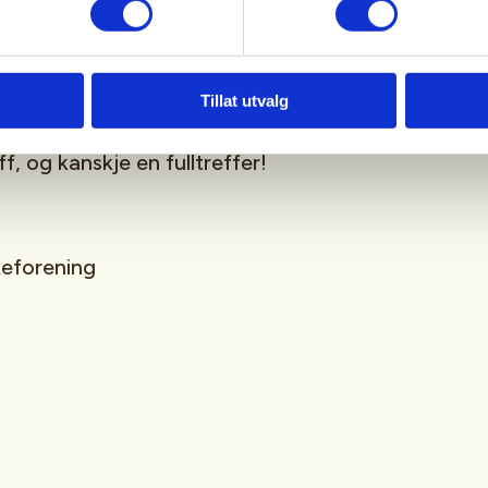
ære med på et
).
Tillat utvalg
f, og kanskje en fulltreffer!
keforening