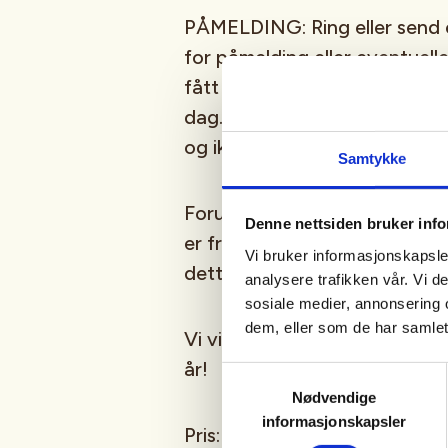
PÅMELDING: Ring eller send e
for påmelding eller eventuell
fått plass. Hvis ikke prøver 
dag. Maksimalt 4 førstegang
og ikke-medlemmer kan også 
Samtykke
Forutsetningen for å bli med 
Denne nettsiden bruker inf
er fremlegg av godkjent jege
Vi bruker informasjonskapsler
dette vil bli kontrollert på st
analysere trafikken vår. Vi 
sosiale medier, annonsering 
dem, eller som de har samlet
Vi vil utelukkende prioritere
år!
Samtykkevalg
Nødvendige
informasjonskapsler
Pris: 750kr for ikke medlem (v