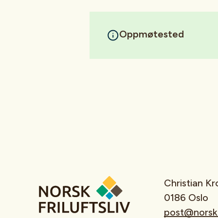
Oppmøtested
Christian K
0186 Oslo
post@norskfr