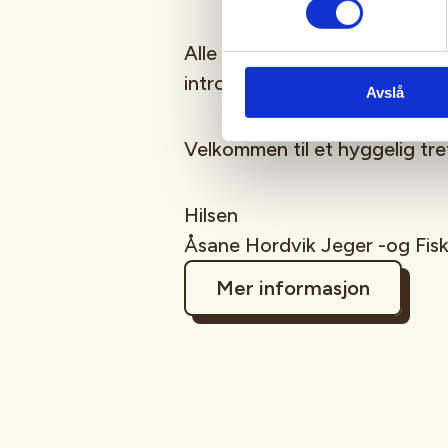
Alle som skal være med må v
introduksjonsmøte (via Teams
Avslå
Velkommen til et hyggelig tref
Hilsen
Åsane Hordvik Jeger -og Fis
Mer informasjon