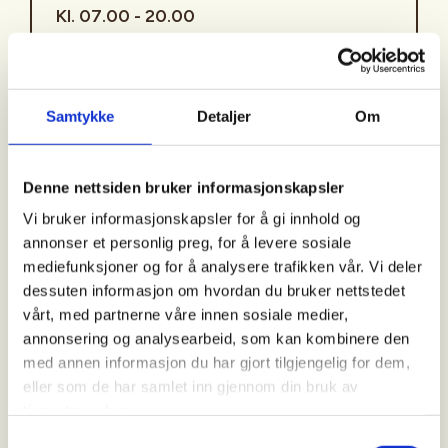
Kl. 07.00 - 20.00
Arrangør
Samtykke
Detaljer
Om
Åsane Hordvik JFF
Denne nettsiden bruker informasjonskapsler
Kontaktperson
Vi bruker informasjonskapsler for å gi innhold og
annonser et personlig preg, for å levere sosiale
https://92233948
mediefunksjoner og for å analysere trafikken vår. Vi deler
lasse.jenssen@gmail.com
dessuten informasjon om hvordan du bruker nettstedet
vårt, med partnerne våre innen sosiale medier,
Introjakt på Vestlandet/Bergens området
annonsering og analysearbeid, som kan kombinere den
med annen informasjon du har gjort tilgjengelig for dem,
PÅMELDING: Ring eller send e-post til den
eller som de har samlet inn gjennom din bruk av
arrangøransvarlige for påmelding eller
tjenestene deres.
eventuelle spørsmål. Vi meddeler om du har fått
Samtykkevalg