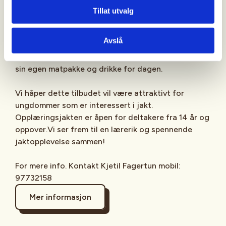
Det er ingen spesielle krav for å delta, men hvis du
Tillat utvalg
er over 16 år, må du ha bestått jegerprøven og
betalt jegeravgiften.
Avslå
Vennligst merk at hver enkelt deltaker må ta med
sin egen matpakke og drikke for dagen.
Vi håper dette tilbudet vil være attraktivt for
ungdommer som er interessert i jakt.
Opplæringsjakten er åpen for deltakere fra 14 år og
oppover.Vi ser frem til en lærerik og spennende
jaktopplevelse sammen!
For mere info. Kontakt Kjetil Fagertun mobil:
97732158
Mer informasjon