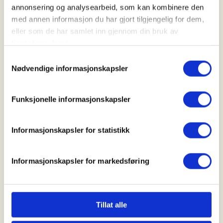
gutter til å være med på opplæring og erfaring i
annonsering og analysearbeid, som kan kombinere den
jakt på disse spennende viltartene.
med annen informasjon du har gjort tilgjengelig for dem,
eller som de har samlet inn gjennom din bruk av
Sted: Sagelvaten
tjenestene deres.
Samtykkevalg
Program:
Nødvendige informasjonskapsler
Opplæring i jakt på hare og rype
Funksjonelle informasjonskapsler
Praktisk erfaring med veiledning fra erfarne
jegere
Informasjonskapsler for statistikk
Mulighet til å lære jaktteknikker og strategier
Informasjonskapsler for markedsføring
Vi vil ta med oss tre ungdommer for å gi dem en
grundig opplæring. Derfor krever denne aktiviteten
påmelding, slik at vi kan planlegge og tilrettelegge
Tillat alle
best mulig.