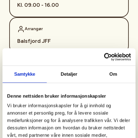
Kl. 09.00 - 16.00
Arrangør
Balsfjord JFF
Kontaktperson
Samtykke
Detaljer
Om
https://97572522
apede@online.no
Denne nettsiden bruker informasjonskapsler
Kjære medlemmer av IBJFF,
Vi bruker informasjonskapsler for å gi innhold og
annonser et personlig preg, for å levere sosiale
Vi er glade for å kunngjøre vår kommende introjakt
mediefunksjoner og for å analysere trafikken vår. Vi deler
på hare og rype, arrangert av IBJFF. Dette er en
dessuten informasjon om hvordan du bruker nettstedet
flott mulighet for unge jegere både jenter og
vårt, med partnerne våre innen sosiale medier,