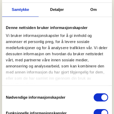
Samtykke
Detaljer
Om
Arrangør
Tønsberg og omegns JFF
Denne nettsiden bruker informasjonskapsler
Vi bruker informasjonskapsler for å gi innhold og
annonser et personlig preg, for å levere sosiale
Kontaktperson
mediefunksjoner og for å analysere trafikken vår. Vi deler
https://41551263
dessuten informasjon om hvordan du bruker nettstedet
vårt, med partnerne våre innen sosiale medier,
tore.gullik.dokken@gmail.com
annonsering og analysearbeid, som kan kombinere den
med annen informasjon du har gjort tilgjengelig for dem,
Vil du være med på duejakt i områdene rundt
eller som de har samlet inn gjennom din bruk av
Tønsberg? Vi har instruktører som tar med en liten
tjenestene deres.
gruppe på jakt etter duer i skogs- og
landbruksområdene som finnes rundt byen. Både av
Samtykkevalg
Nødvendige informasjonskapsler
hensyn til sikkerheten og at du har grunnleggende
skyteferdigheter, ønsker vi at du har deltatt på
noen av skytekveldene våre i løpet av sommeren.
Funksjonelle informasjonskapsler