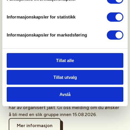
Du må ha godkjent jegerprøve og være minst 16 år.
Juniorjegere prioriteres.
Informasjonskapsler for statistikk
Er du juniormedlem, er både skytekveldene og
jaktturene helt eller nesten gratis.
Er du ikke
Informasjonskapsler for markedsføring
medlem koster en runde på lerduebanen med 25
skudd og duer 164 kroner og deltagelse på en økt
med duejakt 350 kroner.
Tillat alle
Det blir en serie av organiserte jaktturer og helt
sikkert endringer i programmet, så følg med.
Tillat utvalg
Nedbør betyr dårlige forhold og ingen jakt. Er du
medlem får du sms-varsel i forkant av aktivitetene.
Vi vil også forsøke å sette sammen selvdrevne
Avslå
grupper av juniorjegere som kan jakte utover det vi
har av organisert jakt. Gi oss melding om du ønsker
å bli med en slik gruppe innen 15.08.2026.
Mer informasjon