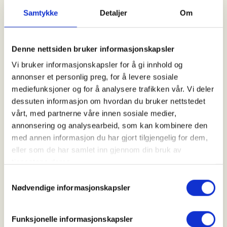
Samtykke
Detaljer
Om
Arrangør
Tønsberg og omegns JFF
Denne nettsiden bruker informasjonskapsler
Vi bruker informasjonskapsler for å gi innhold og
annonser et personlig preg, for å levere sosiale
Kontaktperson
mediefunksjoner og for å analysere trafikken vår. Vi deler
dessuten informasjon om hvordan du bruker nettstedet
https://41551263
vårt, med partnerne våre innen sosiale medier,
tore.gullik.dokken@gmail.com
annonsering og analysearbeid, som kan kombinere den
med annen informasjon du har gjort tilgjengelig for dem,
Vil du være med på duejakt i områdene rundt
eller som de har samlet inn gjennom din bruk av
Tønsberg? Vi har instruktører som tar med en liten
tjenestene deres.
gruppe på jakt etter duer i skogs- og
Samtykkevalg
landbruksområdene som finnes rundt byen. Både av
Nødvendige informasjonskapsler
hensyn til sikkerheten og at du har grunnleggende
skyteferdigheter, ønsker vi at du har deltatt på
Funksjonelle informasjonskapsler
noen av skytekveldene våre i løpet av sommeren.