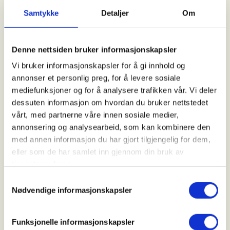
Samtykke
Detaljer
Om
Arrangør
Tønsberg og omegns JFF
Denne nettsiden bruker informasjonskapsler
Vi bruker informasjonskapsler for å gi innhold og
annonser et personlig preg, for å levere sosiale
Kontaktperson
mediefunksjoner og for å analysere trafikken vår. Vi deler
dessuten informasjon om hvordan du bruker nettstedet
https://41551263
vårt, med partnerne våre innen sosiale medier,
tore.gullik.dokken@gmail.com
annonsering og analysearbeid, som kan kombinere den
med annen informasjon du har gjort tilgjengelig for dem,
Vil du være med på duejakt i områdene rundt
eller som de har samlet inn gjennom din bruk av
Tønsberg? Vi har instruktører som tar med en liten
tjenestene deres.
gruppe på jakt etter duer i skogs- og
Samtykkevalg
landbruksområdene som finnes rundt byen. Både av
Nødvendige informasjonskapsler
hensyn til sikkerheten og at du har grunnleggende
skyteferdigheter, ønsker vi at du har deltatt på
Funksjonelle informasjonskapsler
noen av skytekveldene våre i løpet av sommeren.