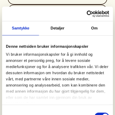
Arrangør
Sarpsborg og omegn JFF
Samtykke
Detaljer
Om
Kontaktperson
Denne nettsiden bruker informasjonskapsler
https://40601280
Vi bruker informasjonskapsler for å gi innhold og
annonser et personlig preg, for å levere sosiale
jaktutvalget@sojff.no
mediefunksjoner og for å analysere trafikken vår. Vi deler
dessuten informasjon om hvordan du bruker nettstedet
Velkommen til ungdomsjakt på due.
vårt, med partnerne våre innen sosiale medier,
annonsering og analysearbeid, som kan kombinere den
Vi inviterer til Introjakt på due.
med annen informasjon du har gjort tilgjengelig for dem,
eller som de har samlet inn gjennom din bruk av
Duejakt er en jakt som er spennende og hvor det
tjenestene deres.
kan skje mye på kort tid. Dette er muligens en av de
enkleste formene for jakt som unge og nye jegere
Samtykkevalg