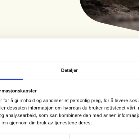
Detaljer
Tid
Arrangør
ormasjonskapsler
29. Aug 2026
Melhus Jeger- og
 for å gi innhold og annonser et personlig preg, for å levere sos
Kl. 09.00 - 16.00
Fiskerforening
deler dessuten informasjon om hvordan du bruker nettstedet vårt,
og analysearbeid, som kan kombinere den med annen informasjon d
 inn gjennom din bruk av tjenestene deres.