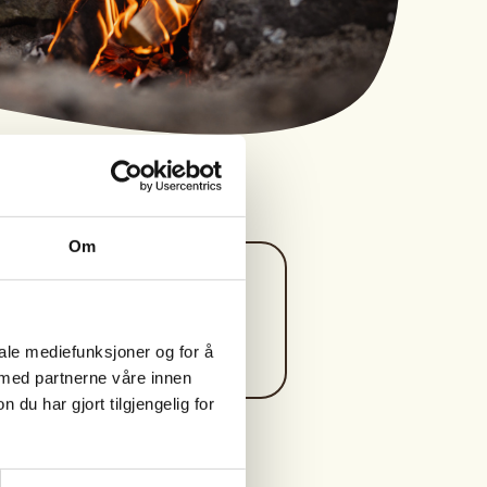
Om
Kontaktperson
jakt@melhusjff.no
iale mediefunksjoner og for å
 med partnerne våre innen
u har gjort tilgjengelig for