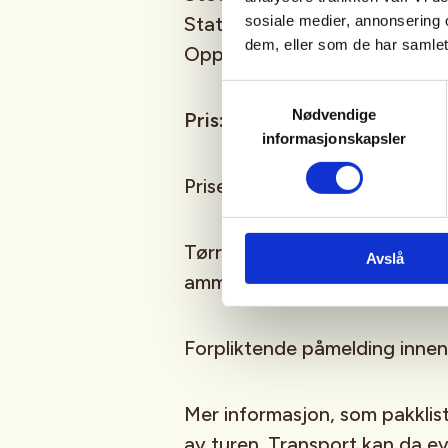
sosiale medier, annonsering 
Statskog. Overnatting i hytte
dem, eller som de har samlet
Oppmøtested Jokerbutikken 
Samtykkevalg
Nødvendige
Pris:
kr. 1000,- for medlemme
informasjonskapsler
Prisen inkluderer overnatting
Tørrmat tar du med selv. I til
Avslå
ammo, egnede klær og fottøy
Forpliktende påmelding inne
Mer informasjon, som pakklist
av turen. Transport kan da ev