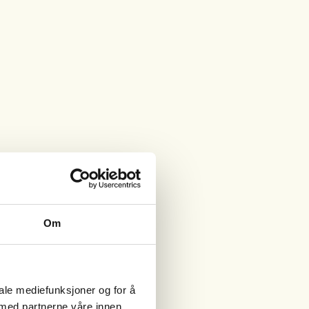
Om
iale mediefunksjoner og for å
 med partnerne våre innen