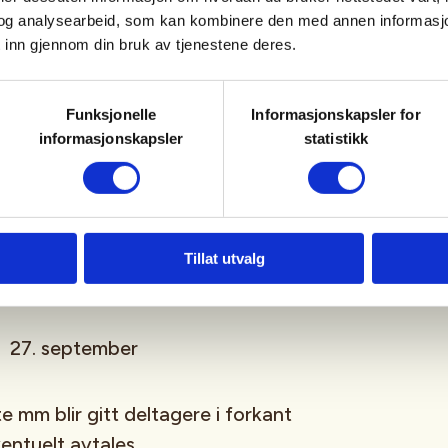
og analysearbeid, som kan kombinere den med annen informasjon d
.
 inn gjennom din bruk av tjenestene deres.
4443 Tjørholm.
Funksjonelle
Informasjonskapsler for
r, andre kr. 2000,-
informasjonskapsler
statistikk
, 2-3 middager og jaktkort.
legg trenger du egen hagle,
Tillat utvalg
.
n 27. september
e mm blir gitt deltagere i forkant
entuelt avtales.