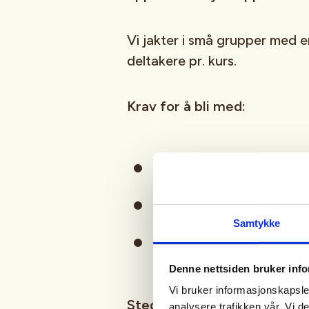
Vi jakter i små grupper med e
deltakere pr. kurs.
Krav for å bli med:
Jegerprøve
Betalt jegeravgift
Samtykke
Foresattes tillatelse (for
Denne nettsiden bruker inf
Vi bruker informasjonskapsler
Sted:
Setesdal vesthei-Sirdal
analysere trafikken vår. Vi 