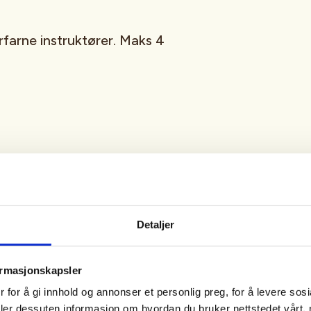
rfarne instruktører. Maks 4
Detaljer
 de mellom 16 og 18 år)
ormasjonskapsler
 for å gi innhold og annonser et personlig preg, for å levere sos
, Grauthellerterrenget til
deler dessuten informasjon om hvordan du bruker nettstedet vårt,