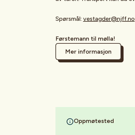
Spørsmål:
vestagder@njff.no
Førstemann til mølla!
Mer informasjon
Oppmøtested