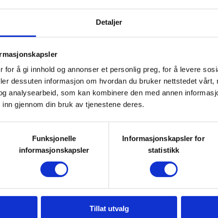
Detaljer
i se nærmere på hvordan bygge og
an finne rent vann i naturen.
ormasjonskapsler
 for å gi innhold og annonser et personlig preg, for å levere sos
tiske oppgaver rundt bygging og
deler dessuten informasjon om hvordan du bruker nettstedet vårt,
osialt og mange fine prater
og analysearbeid, som kan kombinere den med annen informasjon d
å grille pølser på bålet.
 inn gjennom din bruk av tjenestene deres.
t for dere som liker å være ute i
Funksjonelle
Informasjonskapsler for
e vil lære mer.
informasjonskapsler
statistikk
planlegge for antallet som
Tillat utvalg