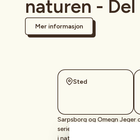
naturen - Del 
Mer informasjon
Sted
Sarpsborg og Omegn Jeger og 
serien "Hvordan overleve i n
i naturen.