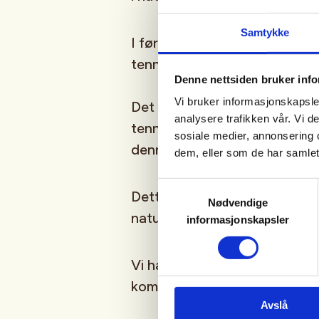
Samtykke
I første del av serien skal v
tenne et bål og hvordan man k
Denne nettsiden bruker inf
Vi bruker informasjonskapsler
Det vil bli gjennomført prak
analysere trafikken vår. Vi 
tenning av bål. Det blir mye s
sosiale medier, annonsering 
denne dagen med mulighet for 
dem, eller som de har samlet
Samtykkevalg
Dette er en fin familieaktivite
Nødvendige
naturen sammen og som gjern
informasjonskapsler
Vi har påmelding for å kunne 
kommer.
Avslå