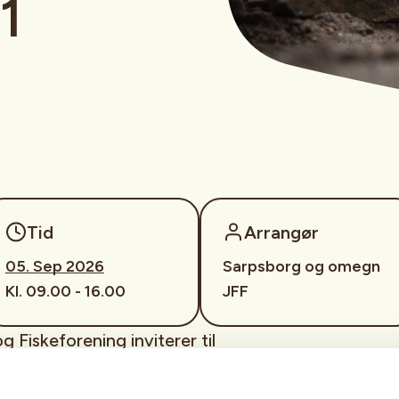
1
Tid
Arrangør
05. Sep 2026
Sarpsborg og omegn
Kl. 09.00 - 16.00
JFF
Fiskeforening inviterer til
aturen" som omhandler å overleve