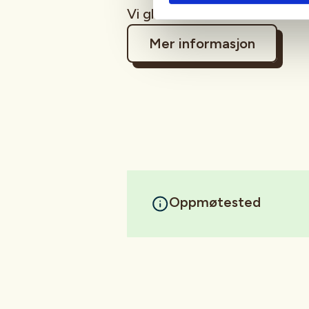
Vi gleder oss til å se dere!
Mer informasjon
Oppmøtested