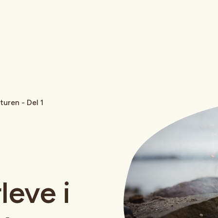
turen - Del 1
leve i