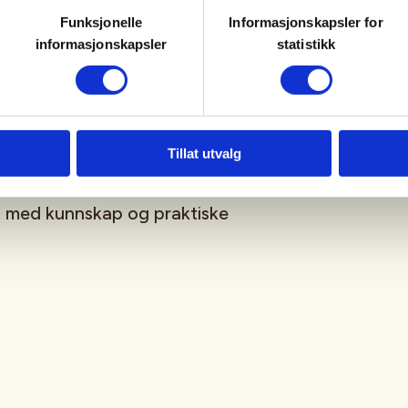
ferdigheter for trygg og effektiv
Funksjonelle
Informasjonskapsler for
informasjonskapsler
statistikk
u har, og bli med på en nyttig
passer for både nybegynnere og
ing i navigasjon.
Tillat utvalg
lt med kunnskap og praktiske