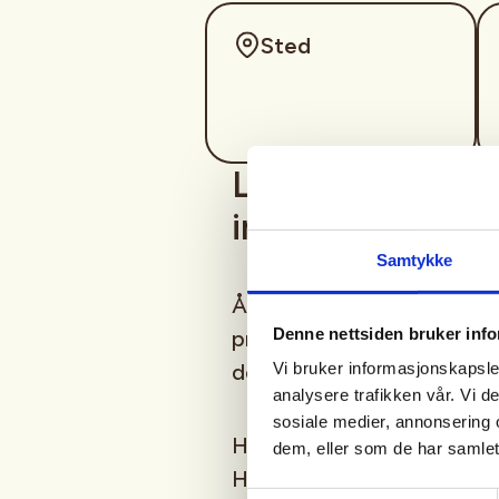
Sted
Lær å navigere i
introduksjon til
Samtykke
Ålesund Jeger- og Sportsfis
Denne nettsiden bruker inf
praktisk og lærerik kveld h
Vi bruker informasjonskapsler
det grunnleggende innen k
analysere trafikken vår. Vi 
sosiale medier, annonsering 
Hvordan finner vi veien når
dem, eller som de har samlet
Hvordan bruker vi terrenget