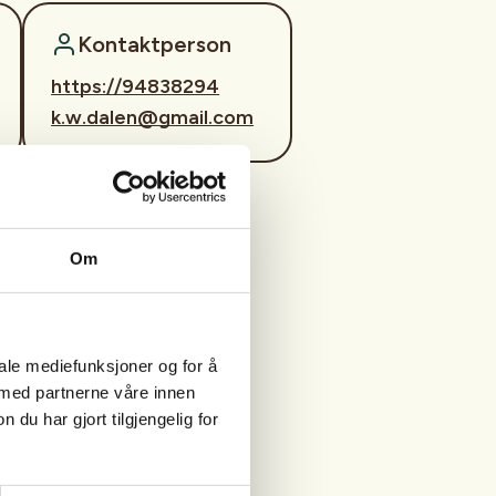
Kontaktperson
https://94838294
k.w.dalen@gmail.com
Om
iale mediefunksjoner og for å
 med partnerne våre innen
u har gjort tilgjengelig for