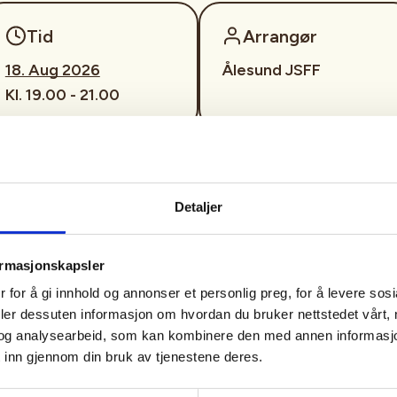
Tid
Arrangør
18. Aug 2026
Ålesund JSFF
Kl. 19.00 - 21.00
 naturen –
 kart og kompass!
Detaljer
kerforening inviterer deg til en
ormasjonskapsler
vor du får muligheten til å lære
 for å gi innhold og annonser et personlig preg, for å levere sos
art og kompass.
deler dessuten informasjon om hvordan du bruker nettstedet vårt,
og analysearbeid, som kan kombinere den med annen informasjon d
 GPS ikke er tilgjengelig?
 inn gjennom din bruk av tjenestene deres.
 til å orientere oss? Dette