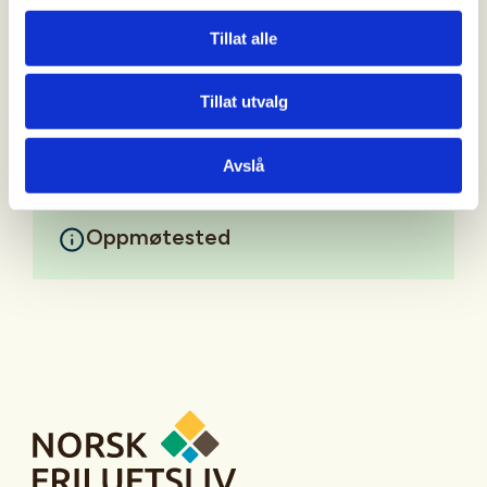
Ta med GPS /jaktradio om du har og synlighets tøy.
Tillat alle
mer info ved påmelding.
Mer informasjon
Tillat utvalg
Avslå
Oppmøtested