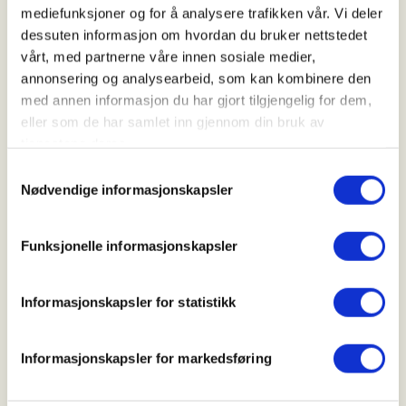
Kl. 06.00 - 15.00
mediefunksjoner og for å analysere trafikken vår. Vi deler
dessuten informasjon om hvordan du bruker nettstedet
vårt, med partnerne våre innen sosiale medier,
annonsering og analysearbeid, som kan kombinere den
Arrangør
med annen informasjon du har gjort tilgjengelig for dem,
Grenland JFF
eller som de har samlet inn gjennom din bruk av
tjenestene deres.
Samtykkevalg
Nødvendige informasjonskapsler
Kontaktperson
https://95240149
Funksjonelle informasjonskapsler
hyni.halvorsen@gmail.com
Opplæring/Hjortejakt for Damer og Ungdom i
Informasjonskapsler for statistikk
Bjorstaddalen.
Informasjonskapsler for markedsføring
Må ha bestått skytterprøve og betalt jegeravgift