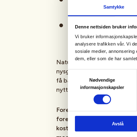
Samtykke
villrein gjennom historien
naturens sammenhenger –
Denne nettsiden bruker inf
omsorg for naturen
Vi bruker informasjonskapsler
analysere trafikken vår. Vi 
sosiale medier, annonsering 
dem, eller som de har samlet
Naturveilederne formidler p
nysgjerrighet, respekt og eng
Samtykkevalg
få både kunnskap og naturop
Nødvendige
informasjonskapsler
nytt om dyr, fugler, kulturhi
Foredraget er gratis for med
foresatte i følge med barn.
Avslå
koster 140 kr året, og du me