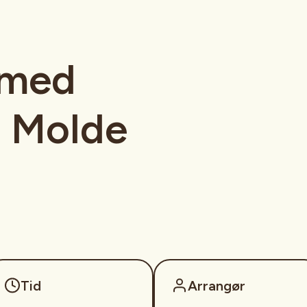
 med
g Molde
Tid
Arrangør