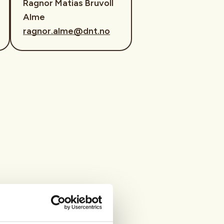
Ragnor Matias Bruvoll
Alme
ragnor.alme@dnt.no