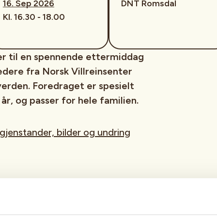
16. Sep 2026
DNT Romsdal
Kl. 16.30 - 18.00
er til en spennende ettermiddag
dere fra Norsk Villreinsenter
 verden. Foredraget er spesielt
 år, og passer for hele familien.
 gjenstander, bilder og undring
jellet
levd sammen med og jaktet på