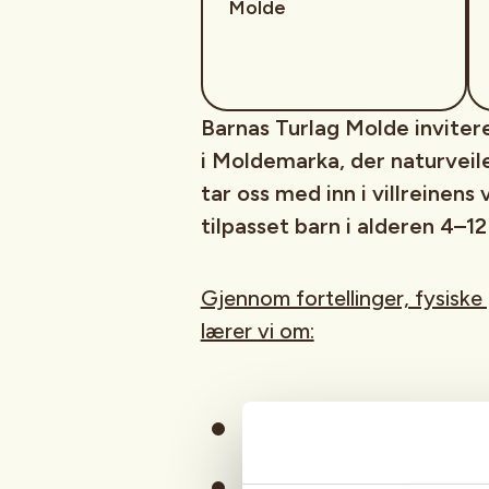
Molde
Barnas Turlag Molde inviter
i Moldemarka, der naturveile
tar oss med inn i villreinens
tilpasset barn i alderen 4–12
Gjennom fortellinger, fysiske
lærer vi om:
hvordan villreinen lever i f
hvordan mennesker har 