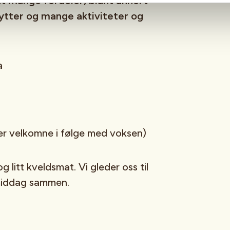
t mange fordeler, blant annert
hytter og mange aktiviteter og
a
 er velkomne i følge med voksen)
 litt kveldsmat. Vi gleder oss til
rmiddag sammen.