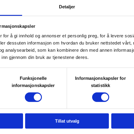
Detaljer
 og hvorfor kunnskap gir
ormasjonskapsler
 for å gi innhold og annonser et personlig preg, for å levere sos
deler dessuten informasjon om hvordan du bruker nettstedet vårt,
og analysearbeid, som kan kombinere den med annen informasjon d
 inn gjennom din bruk av tjenestene deres.
å en måte som skaper
asjement. Målet er at barna skal
plevelse – og kanskje lære noe
Funksjonelle
Informasjonskapsler for
informasjonskapsler
statistikk
storie og verneområder også.
lem i Barnas turlag, og for
 Et Barnas Turlag medlemskap
Tillat utvalg
lder inn barnet ditt
HER :)
Som