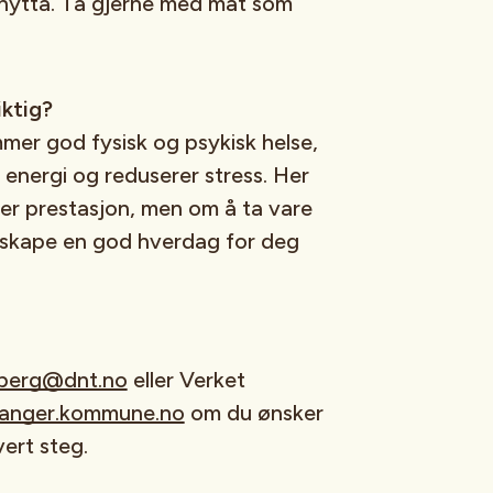
rhytta. Ta gjerne med mat som
iktig?
mmer god fysisk og psykisk helse,
energi og reduserer stress. Her
ler prestasjon, men om å ta vare
 skape en god hverdag for deg
yberg@dnt.no
eller Verket
avanger.kommune.no
om du ønsker
ert steg.