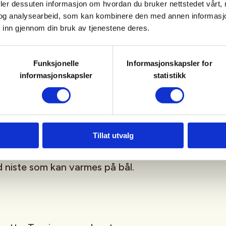
deler dessuten informasjon om hvordan du bruker nettstedet vårt,
og analysearbeid, som kan kombinere den med annen informasjon d
 inn gjennom din bruk av tjenestene deres.
Funksjonelle
Informasjonskapsler for
 grillmat og fiskestang.
informasjonskapsler
statistikk
yene. Har du ikke sykkel, ta
en løsning.
Tillat utvalg
d niste som kan varmes på bål.