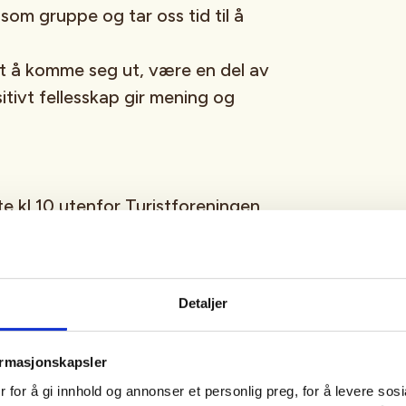
som gruppe og tar oss tid til å
et å komme seg ut, være en del av
sitivt fellesskap gir mening og
 kl 10 utenfor Turistforeningen,
 turer i Stavanger og omegn.
rreng, med mulighet til alt fra
eis har vi en god pause der vi
Detaljer
sammen. Hver enkelt betaler sin
 med egen niste og kopp. Verket
ormasjonskapsler
Retur utfor Turistforeningen innen
 for å gi innhold og annonser et personlig preg, for å levere sos