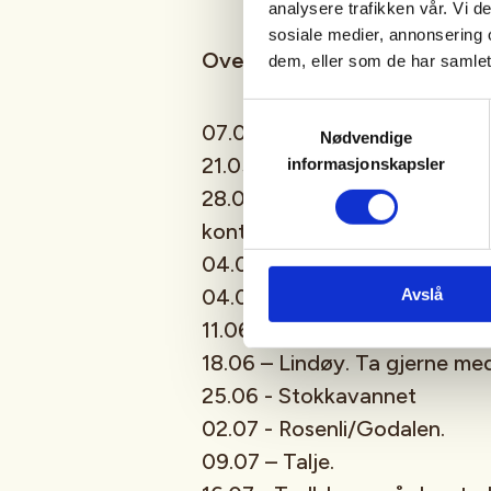
analysere trafikken vår. Vi 
sosiale medier, annonsering 
Oversikt turer mai og juni:
dem, eller som de har samlet
Samtykkevalg
07.05. - Sunde til Hafrsfjord.
Nødvendige
21.05.- Vassøy. Ta gjerne med
informasjonskapsler
28.05 – Sykkeltur til Sjernarø
kontakt med oss og vi finner 
04.06.- Hålandsvannet.
04.06.- Hålandsvannet.
Avslå
11.06.- Jørpelandsholmen.
18.06 – Lindøy. Ta gjerne me
25.06 - Stokkavannet
02.07 - Rosenli/Godalen.
09.07 – Talje.