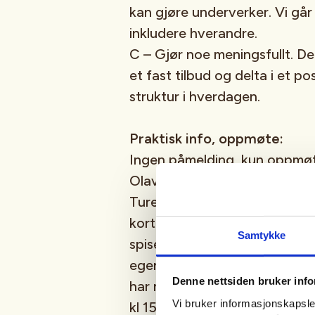
kan gjøre underverker. Vi går 
inkludere hverandre.
C – Gjør noe meningsfullt. D
et fast tilbud og delta i et po
struktur i hverdagen.
Praktisk info, oppmøte:
Ingen påmelding, kun oppmøte
Olav V s gate 18. Vi går ulike
Turene varierer i lengde og te
korte til lange løyper. Underv
Samtykke
spiser lunsj og drikker kaffe 
egen kollektiv billett, og tar
Denne nettsiden bruker inf
har med kaffe og te til alle. 
Vi bruker informasjonskapsler
kl 15.