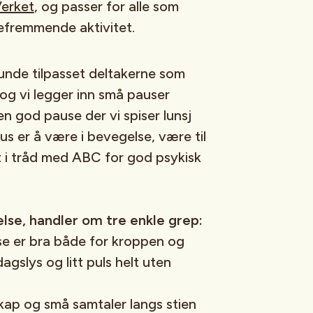
erket
, og passer for alle som
sefremmende aktivitet.
 runde tilpasset deltakerne som
og vi legger inn små pauser
en god pause der vi spiser lunsj
s er å være i bevegelse, være til
 i tråd med ABC for god psykisk
lse, handler om tre enkle grep:
se er bra både for kroppen og
 dagslys og litt puls helt uten
kap og små samtaler langs stien