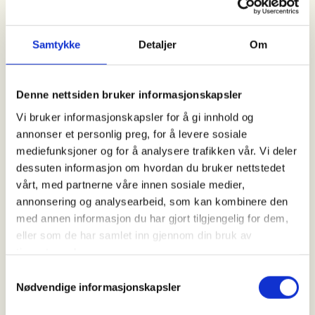
arrangerer hver torsdag turgruppen Helse i hvert
steg fra kl 10-15. På hver tur har vi en god pause der
Samtykke
Detaljer
Om
vi spiser lunsj og drikker kaffe sammen.
Hvor går turen?
Denne nettsiden bruker informasjonskapsler
Oppmøte klokken 10 utenfor Turistforeningen, Olav
Vi bruker informasjonskapsler for å gi innhold og
V s gate 18. Vi går ulike turer i Stavanger og omegn.
annonser et personlig preg, for å levere sosiale
Turene varierer i lengde og terreng, med mulighet
mediefunksjoner og for å analysere trafikken vår. Vi deler
til alt fra korte til lange løyper. Underveis har vi en
dessuten informasjon om hvordan du bruker nettstedet
god pause der vi spiser lunsj og drikker kaffe
vårt, med partnerne våre innen sosiale medier,
sammen. Ingen påmelding, kun oppmøte. Hver enkelt
annonsering og analysearbeid, som kan kombinere den
betaler sin egen kollektiv billett og tar med egen
med annen informasjon du har gjort tilgjengelig for dem,
nistepakke, drikke og sitteunderlag. Verket tar med
eller som de har samlet inn gjennom din bruk av
kaffe og te. Vi er tilbake innen kl 15.
tjenestene deres.
* Turer januar og februar:
Samtykkevalg
22.01 Gå fra Rosenli til Godalen
Nødvendige informasjonskapsler
22.01 Gå fra Rosenli til Godalen