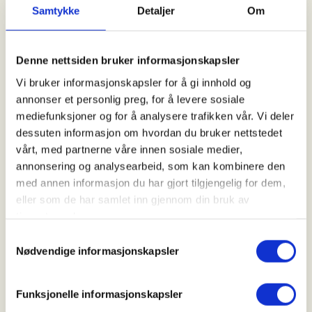
Samtykke
Detaljer
Om
DNT Vansjøs turledere er kurset med DNT turleder
og/eller Norges Padleforbund våttkort system.
DNTs gradering på ro og padleturer følger våttkort
Denne nettsiden bruker informasjonskapsler
stigen med tilhørende stjernesystem for vurdering
Vi bruker informasjonskapsler for å gi innhold og
av vær og forhold, samt Redningsselskapets råd for
annonser et personlig preg, for å levere sosiale
trygg padletur.
mediefunksjoner og for å analysere trafikken vår. Vi deler
dessuten informasjon om hvordan du bruker nettstedet
Krav til deltagelse er, der ikke annet er oppgitt, NPF
vårt, med partnerne våre innen sosiale medier,
Grunnkurs Hav eller tilsvarende realkompetanse.
annonsering og analysearbeid, som kan kombinere den
Deltakere skal kunne gjennomføre en
med annen informasjon du har gjort tilgjengelig for dem,
kameratredning dersom behovet oppstår, og ha
eller som de har samlet inn gjennom din bruk av
kapasitet til å padle ca 1 time i ca 5km/t.
tjenestene deres.
Utstyr
Samtykkevalg
Nødvendige informasjonskapsler
Alt er avhengig av årstid og turtype, men generelt
så gjelder det å ta med klær til både padling og
Funksjonelle informasjonskapsler
pause etter vær og forhold. Padlere må kle seg