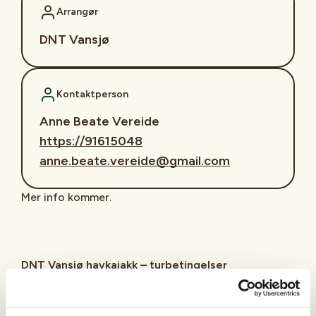
Arrangør
DNT Vansjø
Kontaktperson
Anne Beate Vereide
https://91615048
anne.beate.vereide@gmail.com
Mer info kommer.
DNT Vansjø havkajakk – turbetingelser
Kompetanse og gradering