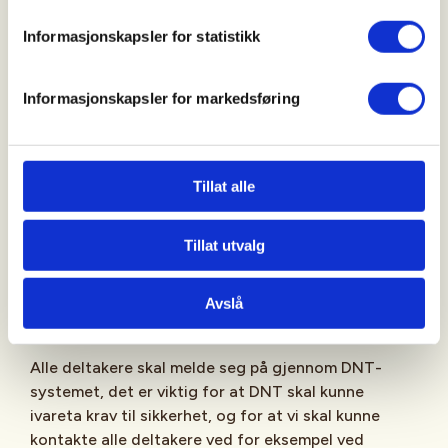
etter vanntemperatur, dette er mest utfordrende
på våren. Viktig å ha noe tørt, vindtett og varmt til
Informasjonskapsler for statistikk
pausen, samt lys til bruk både på land og under
padling når det er aktuelt. Alle må være selvforsynt
Informasjonskapsler for markedsføring
med mat og utstyr, men ta gjerne med noe for å
bygge hyggelig felles opplevelse, eks litt ved til
bålet når det er aktuelt.
Tillat alle
Videre skal deltakere ha padleutstyr tilsvarende
kravene for Grunnkurs Hav: Havkajakk (med
Tillat utvalg
redningsline og minst 2 vanntette skott),
spruttrekk, padlevest og klær etter forholdene.
Avslå
Påmelding
Alle deltakere skal melde seg på gjennom DNT-
systemet, det er viktig for at DNT skal kunne
ivareta krav til sikkerhet, og for at vi skal kunne
kontakte alle deltakere ved for eksempel ved