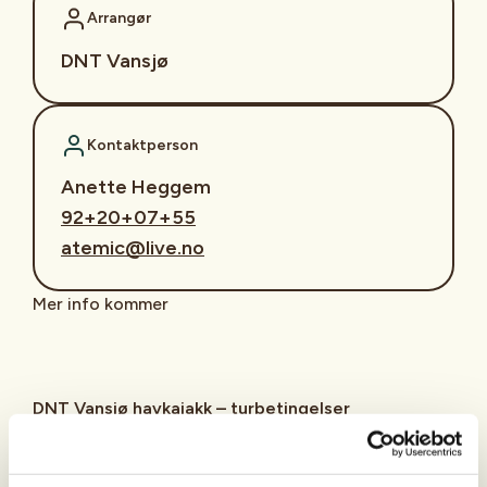
Arrangør
DNT Vansjø
Kontaktperson
Anette Heggem
92+20+07+55
atemic@live.no
Mer info kommer
DNT Vansjø havkajakk – turbetingelser
Kompetanse og gradering