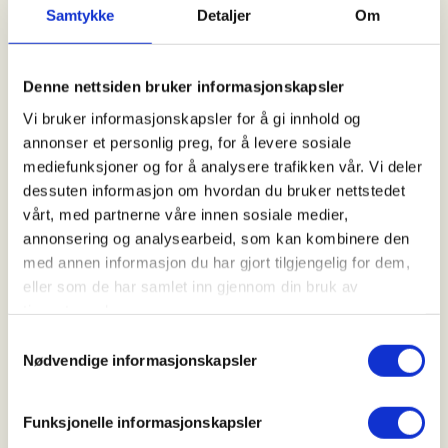
Samtykke
Detaljer
Om
DNT Vansjøs turledere er kurset med DNT turleder
og/eller Norges Padleforbund våttkort system.
DNTs gradering på ro og padleturer følger våttkort
Denne nettsiden bruker informasjonskapsler
stigen med tilhørende stjernesystem for vurdering
Vi bruker informasjonskapsler for å gi innhold og
av vær og forhold, samt Redningsselskapets råd for
annonser et personlig preg, for å levere sosiale
trygg padletur.
mediefunksjoner og for å analysere trafikken vår. Vi deler
dessuten informasjon om hvordan du bruker nettstedet
Krav til deltagelse er, der ikke annet er oppgitt, NPF
vårt, med partnerne våre innen sosiale medier,
Grunnkurs Hav eller tilsvarende realkompetanse.
annonsering og analysearbeid, som kan kombinere den
Deltakere skal kunne gjennomføre en
med annen informasjon du har gjort tilgjengelig for dem,
kameratredning dersom behovet oppstår, og ha
eller som de har samlet inn gjennom din bruk av
kapasitet til å padle ca 1 time i ca 5km/t.
tjenestene deres.
Utstyr
Samtykkevalg
Nødvendige informasjonskapsler
Alt er avhengig av årstid og turtype, men generelt
så gjelder det å ta med klær til både padling og
Funksjonelle informasjonskapsler
pause etter vær og forhold. Padlere må kle seg