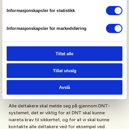
etter vanntemperatur, dette er mest utfordrende
på våren. Viktig å ha noe tørt, vindtett og varmt til
Informasjonskapsler for statistikk
pausen, samt lys til bruk både på land og under
padling når det er aktuelt. Alle må være selvforsynt
Informasjonskapsler for markedsføring
med mat og utstyr, men ta gjerne med noe for å
bygge hyggelig felles opplevelse, eks litt ved til
bålet når det er aktuelt.
Tillat alle
Videre skal deltakere ha padleutstyr tilsvarende
kravene for Grunnkurs Hav: Havkajakk (med
Tillat utvalg
redningsline og minst 2 vanntette skott),
spruttrekk, padlevest og klær etter forholdene.
Avslå
Påmelding
Alle deltakere skal melde seg på gjennom DNT-
systemet, det er viktig for at DNT skal kunne
ivareta krav til sikkerhet, og for at vi skal kunne
kontakte alle deltakere ved for eksempel ved