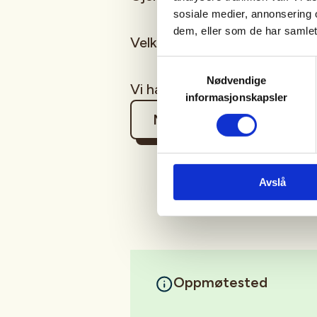
sosiale medier, annonsering 
dem, eller som de har samlet
Velkommen!!
Samtykkevalg
Nødvendige
Vi har børser til utlån!
informasjonskapsler
Mer informasjon
Avslå
Oppmøtested