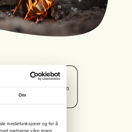
Kontaktperson
suzuki4u2@gmail.com
Om
iale mediefunksjoner og for å
 med partnerne våre innen