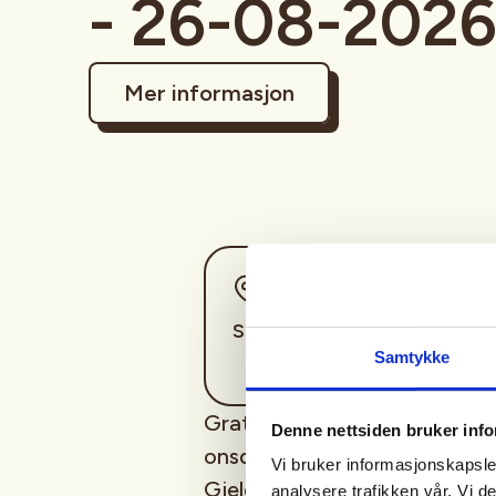
- 26-08-202
Mer informasjon
Sted
Sigdal
Samtykke
Gratis for alle juniorer opp t
Denne nettsiden bruker inf
onsdag fram til september.
Vi bruker informasjonskapsler
Gjelder Elgbanen og Leirdue
analysere trafikken vår. Vi 