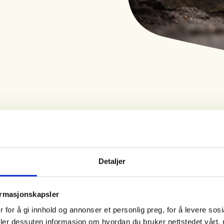
6
Tid
Arrangør
26. Aug 2026
Sigdal og Eggedal JFF
Detaljer
Kl. 18.00 - 21.00
il år på våre skytebaner hver
ormasjonskapsler
 for å gi innhold og annonser et personlig preg, for å levere sos
banen.
deler dessuten informasjon om hvordan du bruker nettstedet vårt,