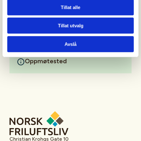
Tillat alle
Vi har børser til utlån!
Mer informasjon
Tillat utvalg
Avslå
Oppmøtested
Christian Krohgs Gate 10