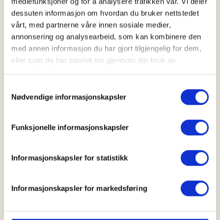
mediefunksjoner og for å analysere trafikken vår. Vi deler
09. Sep 2026
dessuten informasjon om hvordan du bruker nettstedet
Kl. 18.00 - 21.00
vårt, med partnerne våre innen sosiale medier,
annonsering og analysearbeid, som kan kombinere den
med annen informasjon du har gjort tilgjengelig for dem,
Arrangør
eller som de har samlet inn gjennom din bruk av
tjenestene deres.
Sigdal og Eggedal JFF
Samtykkevalg
Nødvendige informasjonskapsler
Kontaktperson
Funksjonelle informasjonskapsler
suzuki4u2@gmail.com
Informasjonskapsler for statistikk
Gratis for alle juniorer opp til år på våre skytebaner
hver onsdag fram til september.
Gjelder Elgbanen og Leirduebanen.
Informasjonskapsler for markedsføring
Velkommen!!