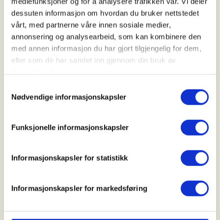
mediefunksjoner og for å analysere trafikken vår. Vi deler
02. Sep 2026
dessuten informasjon om hvordan du bruker nettstedet
Kl. 18.00 - 21.00
vårt, med partnerne våre innen sosiale medier,
annonsering og analysearbeid, som kan kombinere den
med annen informasjon du har gjort tilgjengelig for dem,
Arrangør
eller som de har samlet inn gjennom din bruk av
tjenestene deres.
Sigdal og Eggedal JFF
Samtykkevalg
Nødvendige informasjonskapsler
Kontaktperson
Funksjonelle informasjonskapsler
suzuki4u2@gmail.com
Informasjonskapsler for statistikk
Gratis for alle juniorer opp til år på våre skytebaner
hver onsdag fram til september.
Gjelder Elgbanen og Leirduebanen.
Informasjonskapsler for markedsføring
Velkommen!!