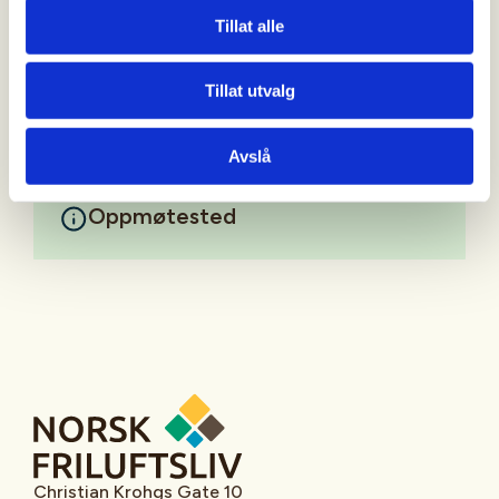
Tillat alle
Vi har børser til utlån!
Mer informasjon
Tillat utvalg
Avslå
Oppmøtested
Christian Krohgs Gate 10