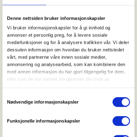
Tid
09. Aug 2026
Denne nettsiden bruker informasjonskapsler
Kl. 11.00 - 14.00
Vi bruker informasjonskapsler for å gi innhold og
annonser et personlig preg, for å levere sosiale
mediefunksjoner og for å analysere trafikken vår. Vi deler
Arrangør
dessuten informasjon om hvordan du bruker nettstedet
vårt, med partnerne våre innen sosiale medier,
Balsfjord JFF
annonsering og analysearbeid, som kan kombinere den
med annen informasjon du har gjort tilgjengelig for dem,
eller som de har samlet inn gjennom din bruk av
Kontaktperson
tjenestene deres.
https://97572522
Samtykkevalg
apede@online.no
Nødvendige informasjonskapsler
Foreningen ønsker å invitere personer med
Funksjonelle informasjonskapsler
innvandrerbakgrunn å være med oss der vi vil ha en
enkel servering med mat fra grill. Vi vil forsøke å