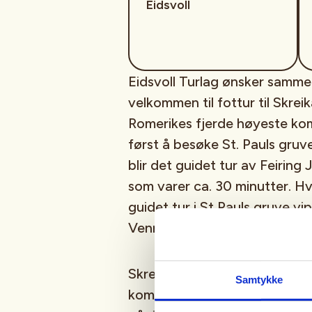
Eidsvoll
Eidsvoll Turlag ønsker samme
velkommen til fottur til Skrei
Romerikes fjerde høyeste ko
først å besøke St. Pauls gruve
blir det guidet tur av Feiring
som varer ca. 30 minutter. H
guidet tur i St Pauls gruve vip
Venner på stedet.
Skreikampens 698 moh. er det 
Samtykke
kommune og ligger nord i kom