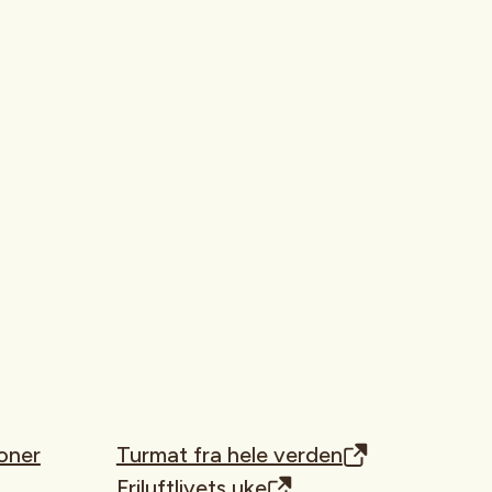
oner
Turmat fra hele verden
Friluftlivets uke