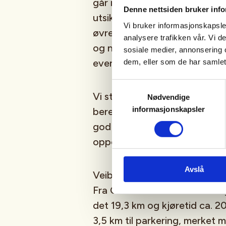
går i stigning ca. 3 km til to
Denne nettsiden bruker inf
utsikt utover Mjøsa og på kl
Vi bruker informasjonskapsler
øvre Romerike og Hedemarken
analysere trafikken vår. Vi 
og nyter utsikten. Vi returnere
sosiale medier, annonsering 
eventuelt går via Utsikten.
dem, eller som de har samlet
Samtykkevalg
Vi starter fra parkeringa kl. 1
Nødvendige
informasjonskapsler
beregner 2-3 timer, pluss ekstr
god rast på toppen. Turen er 
oppover til toppen.
Avslå
Veibeskrivelse: Fra Minnesund 
Fra Cirkle K Minnesund til av
det 19,3 km og kjøretid ca. 2
3,5 km til parkering, merket