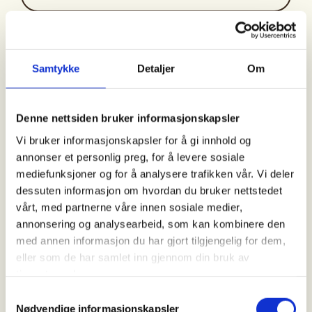
Arrangør
DNT Lillehammer
Samtykke
Detaljer
Om
Denne nettsiden bruker informasjonskapsler
Kontaktperson
Vi bruker informasjonskapsler for å gi innhold og
Kirsten W. Espelid
annonser et personlig preg, for å levere sosiale
936+25661
mediefunksjoner og for å analysere trafikken vår. Vi deler
kirstenespelid@hotmail.com
dessuten informasjon om hvordan du bruker nettstedet
vårt, med partnerne våre innen sosiale medier,
Møtested ved parkeringen i Birkebeinervegen
annonsering og analysearbeid, som kan kombinere den
nedenfor Birkebeineren Hotel kl. 10.30. Vi kjører
med annen informasjon du har gjort tilgjengelig for dem,
vegen mot Sjusjøen og kjører ca 2,5 km innover til
eller som de har samlet inn gjennom din bruk av
Rømåsen, hvor vi parkerer. Derfra går vi gjennom
tjenestene deres.
Leindalen ca. 150 høydemeter opp til toppen av
Samtykkevalg
Sollifjell (974 m.o.h.). Videre over Mostefjell (984
Nødvendige informasjonskapsler