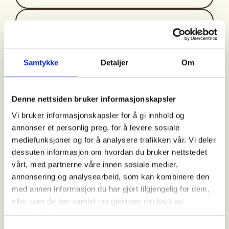
Arrangør
DNT Lillehammer
Samtykke
Detaljer
Om
Kontaktperson
Denne nettsiden bruker informasjonskapsler
Martin Koller
Vi bruker informasjonskapsler for å gi innhold og
992+22157
annonser et personlig preg, for å levere sosiale
martkol@online.no
mediefunksjoner og for å analysere trafikken vår. Vi deler
dessuten informasjon om hvordan du bruker nettstedet
Møtested ved parkeringen i Birkebeinervegen
vårt, med partnerne våre innen sosiale medier,
nedenfor Birkebeineren Hotel kl. 10.30. Det også
annonsering og analysearbeid, som kan kombinere den
mulig å møte ved parkeringen ved Fiskersvingen. Vi
med annen informasjon du har gjort tilgjengelig for dem,
parkerer i Fiskesvingen og går herfra i bratt bakke
eller som de har samlet inn gjennom din bruk av
før vi når toppen, 711 moh. med fin utsikt. Herfra går
tjenestene deres.
vi til enden av Botshaugtjernet, så tar vi Oles veg til
Samtykkevalg