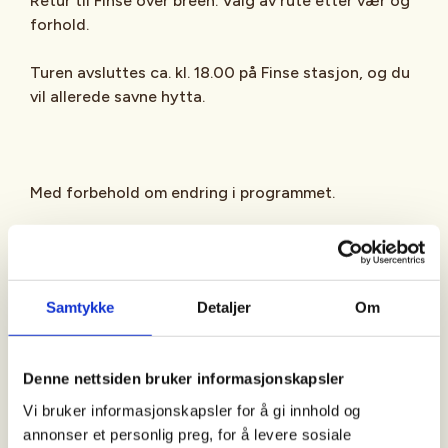
Retur til Finse over breen. Valg av rute etter vær og
forhold.
Turen avsluttes ca. kl. 18.00 på Finse stasjon, og du
vil allerede savne hytta.
Med forbehold om endring i programmet.
Velkomstbrev sendes deltakerne på e-post ca. 1-2
Samtykke
Detaljer
Om
uker i forkant av turen.
Denne nettsiden bruker informasjonskapsler
Passer turen for meg
Vi bruker informasjonskapsler for å gi innhold og
annonser et personlig preg, for å levere sosiale