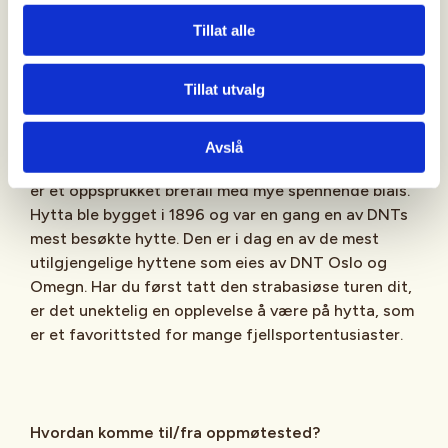
Tillat alle
Finsehytta
Tillat utvalg
Demmevasshytta
Demmevasshytta klamrer seg til fjellveggen nær
Avslå
hundre meter over brefallet Rembesdalskåka, som
er et oppsprukket brefall med mye spennende blåis.
Hytta ble bygget i 1896 og var en gang en av DNTs
mest besøkte hytte. Den er i dag en av de mest
utilgjengelige hyttene som eies av DNT Oslo og
Omegn. Har du først tatt den strabasiøse turen dit,
er det unektelig en opplevelse å være på hytta, som
er et favorittsted for mange fjellsportentusiaster.
Hvordan komme til/fra oppmøtested?