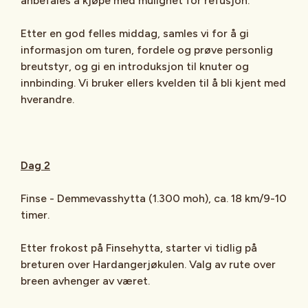
anbefales å kjøpe med mulighet for refusjon.
Etter en god felles middag, samles vi for å gi
informasjon om turen, fordele og prøve personlig
breutstyr, og gi en introduksjon til knuter og
innbinding. Vi bruker ellers kvelden til å bli kjent med
hverandre.
Dag 2
Finse - Demmevasshytta (1.300 moh), ca. 18 km/9-10
timer.
Etter frokost på Finsehytta, starter vi tidlig på
breturen over Hardangerjøkulen. Valg av rute over
breen avhenger av været.