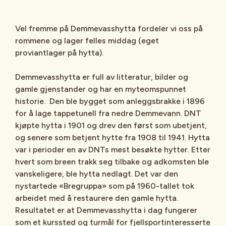
Vel fremme på Demmevasshytta fordeler vi oss på
rommene og lager felles middag (eget
proviantlager på hytta).
Demmevasshytta er full av litteratur, bilder og
gamle gjenstander og har en myteomspunnet
historie. Den ble bygget som anleggsbrakke i 1896
for å lage tappetunell fra nedre Demmevann. DNT
kjøpte hytta i 1901 og drev den først som ubetjent,
og senere som betjent hytte fra 1908 til 1941. Hytta
var i perioder en av DNTs mest besøkte hytter. Etter
hvert som breen trakk seg tilbake og adkomsten ble
vanskeligere, ble hytta nedlagt. Det var den
nystartede «Bregruppa» som på 1960-tallet tok
arbeidet med å restaurere den gamle hytta.
Resultatet er at Demmevasshytta i dag fungerer
som et kurssted og turmål for fjellsportinteresserte