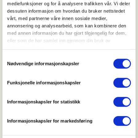
14. Aug 2026
mediefunksjoner og for å analysere trafikken vår. Vi deler
Kl. 18.00 - 22.00
dessuten informasjon om hvordan du bruker nettstedet
vårt, med partnerne våre innen sosiale medier,
annonsering og analysearbeid, som kan kombinere den
med annen informasjon du har gjort tilgjengelig for dem,
Arrangør
eller som de har samlet inn gjennom din bruk av
Tysvær Jeger- og Fiskerforening
tjenestene deres.
Samtykkevalg
Nødvendige informasjonskapsler
Kontaktperson
https://40607529
Funksjonelle informasjonskapsler
anbjoernleeds@gmail.com
Informasjonskapsler for statistikk
Opplæring i laksefiske med instruktør i Etneelva -
Her vil du få tett oppfølging av instruktør om
Informasjonskapsler for markedsføring
hvordan man fisker laks med flue.
Datoer kan endre seg noe frem mot arr - pga