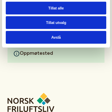
uvisshet foreløpig om hvilke soner vi får på hvilke
Tillat alle
datoer.
Mer informasjon
Tillat utvalg
Avslå
Oppmøtested