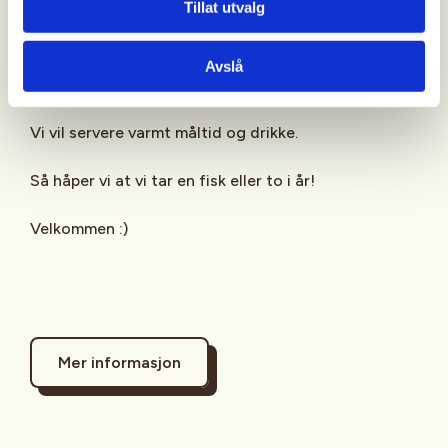
Tillat utvalg
utstyr o.l før vi kjører opp til Advokaten.
Da skal vi fiske og kose oss utover dagen. Vi har
Avslå
Advokaten fram til 20.00.
Vi vil servere varmt måltid og drikke.
Så håper vi at vi tar en fisk eller to i år!
Velkommen :)
Mer informasjon