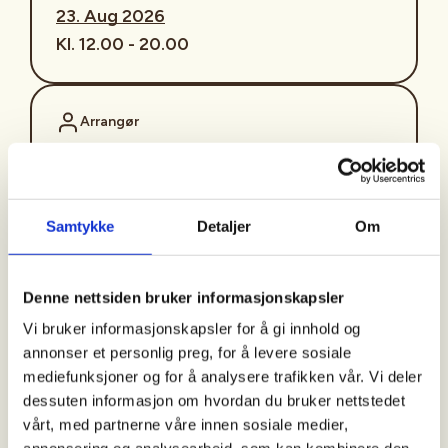
23. Aug 2026
Kl. 12.00 - 20.00
Arrangør
Surnadal JFF
Samtykke
Detaljer
Om
Kontaktperson
https://45498510
Denne nettsiden bruker informasjonskapsler
eirikstivold@gmail.com
Vi bruker informasjonskapsler for å gi innhold og
annonser et personlig preg, for å levere sosiale
FISKE MED FLUE I ADVOKATEN :)
mediefunksjoner og for å analysere trafikken vår. Vi deler
dessuten informasjon om hvordan du bruker nettstedet
I år som i fjor, ønskes unge fiskere med interesse
vårt, med partnerne våre innen sosiale medier,
for fluefiske, velkommen til en dag i Advokaten!