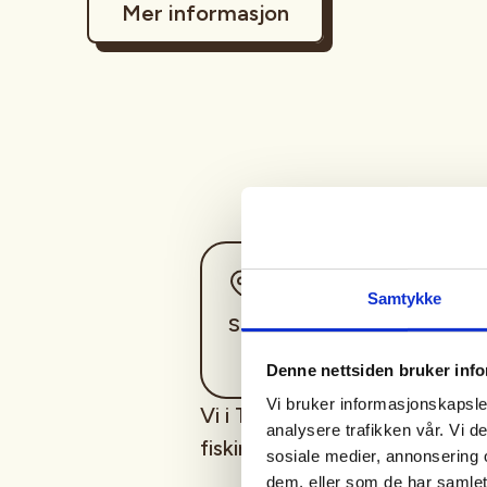
Mer informasjon
Sted
Samtykke
Søndre Land
Denne nettsiden bruker inf
Vi bruker informasjonskapsler
Vi i Torpa JFF arangerer Fisk
analysere trafikken vår. Vi 
fisking og grilling for hele fam
sosiale medier, annonsering 
dem, eller som de har samlet