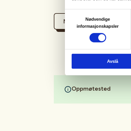
Samtykkevalg
Nødvendige
Mer informasjon
informasjonskapsler
Avslå
Oppmøtested