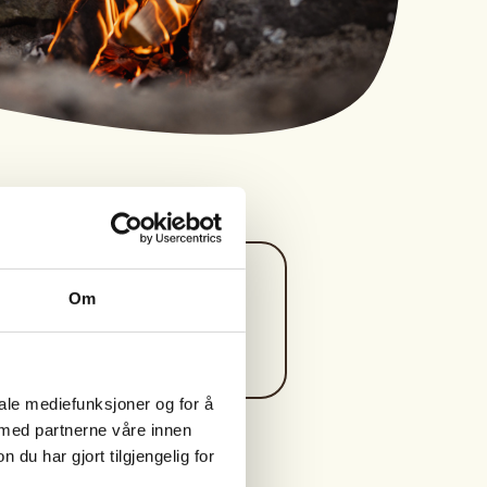
Kontaktperson
Om
https://90849538
aslak-ba@frisurf.no
iale mediefunksjoner og for å
 med partnerne våre innen
u har gjort tilgjengelig for