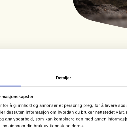
Tid
Arrangør
Detaljer
11. Aug 2026
Torpa JSK
Kl. 18.00 - 20.00
ormasjonskapsler
 for å gi innhold og annonser et personlig preg, for å levere sos
esommer som i tidligere år med
deler dessuten informasjon om hvordan du bruker nettstedet vårt,
ilen.
og analysearbeid, som kan kombinere den med annen informasjon d
 inn gjennom din bruk av tjenestene deres.