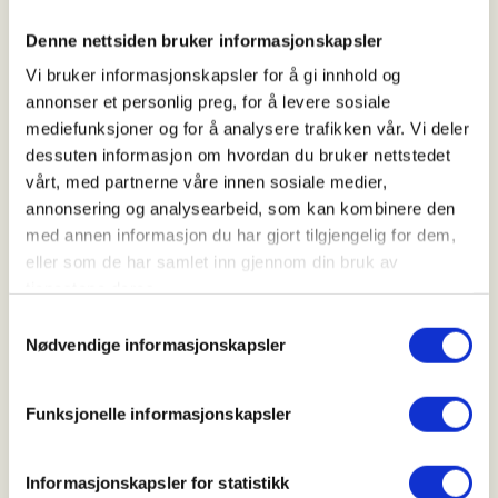
Denne nettsiden bruker informasjonskapsler
Arrangør
Vi bruker informasjonskapsler for å gi innhold og
annonser et personlig preg, for å levere sosiale
Målselv Jeger og Fiskerforening
mediefunksjoner og for å analysere trafikken vår. Vi deler
dessuten informasjon om hvordan du bruker nettstedet
vårt, med partnerne våre innen sosiale medier,
Kontaktperson
annonsering og analysearbeid, som kan kombinere den
https://40029943
med annen informasjon du har gjort tilgjengelig for dem,
eller som de har samlet inn gjennom din bruk av
steinar.holen@gmail.com
tjenestene deres.
Målselv JFF inviterer til Fiskesommer på Målsnes
Samtykkevalg
Nødvendige informasjonskapsler
Dette er grunnleggende fiskeaktivitet for barn, litt
introduksjon til enkelt fiske
Funksjonelle informasjonskapsler
Vi fisker primært fra land, men skal også prøve å ha
noen båter tilgjengelig
Informasjonskapsler for statistikk