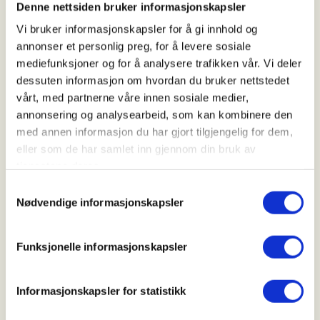
Denne nettsiden bruker informasjonskapsler
16. Aug 2026
Vi bruker informasjonskapsler for å gi innhold og
Kl. 11.00 - 15.00
annonser et personlig preg, for å levere sosiale
mediefunksjoner og for å analysere trafikken vår. Vi deler
dessuten informasjon om hvordan du bruker nettstedet
Arrangør
vårt, med partnerne våre innen sosiale medier,
Luster JFL
annonsering og analysearbeid, som kan kombinere den
med annen informasjon du har gjort tilgjengelig for dem,
eller som de har samlet inn gjennom din bruk av
tjenestene deres.
Kontaktperson
Samtykkevalg
https://90520326
Nødvendige informasjonskapsler
stigomar@gmail.com
Funksjonelle informasjonskapsler
Fiskekonkurranse på Heggdalsvatnet
Deltaking kr 100,- for dei over 16 år yngre er det
Informasjonskapsler for statistikk
gratis