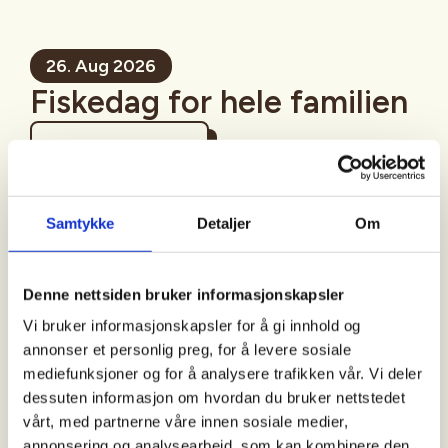
26. Aug 2026
Fiskedag for hele familien
Mer informasjon
Samtykke
Detaljer
Om
Sted
Denne nettsiden bruker informasjonskapsler
Bodø
Vi bruker informasjonskapsler for å gi innhold og
annonser et personlig preg, for å levere sosiale
mediefunksjoner og for å analysere trafikken vår. Vi deler
Tid
dessuten informasjon om hvordan du bruker nettstedet
vårt, med partnerne våre innen sosiale medier,
26. Aug 2026
annonsering og analysearbeid, som kan kombinere den