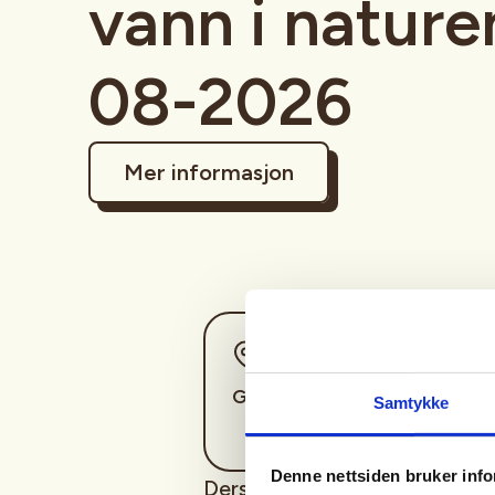
vann i nature
08-2026
Mer informasjon
Sted
Gjesdal
Samtykke
Denne nettsiden bruker inf
Dersom krisen er et faktum, er