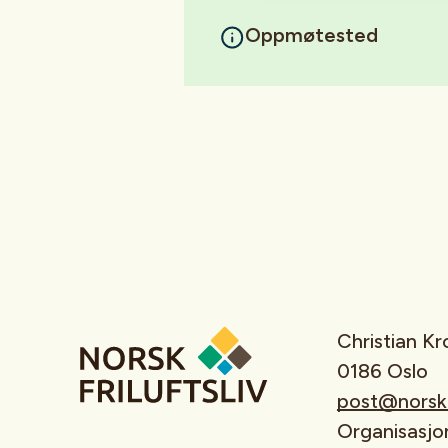
Oppmøtested
Christian K
0186 Oslo
post@norskfr
Organisasj