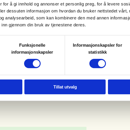
 for å gi innhold og annonser et personlig preg, for å levere sos
ren. Bli med på en kveld hvor vi
deler dessuten informasjon om hvordan du bruker nettstedet vårt,
, hvordan vannet kan renses og
og analysearbeid, som kan kombinere den med annen informasjon d
ikke og matlaging. Vi har også
 inn gjennom din bruk av tjenestene deres.
vi kan høste av, både ved jakt og
Funksjonelle
Informasjonskapsler for
informasjonskapsler
statistikk
!
Tillat utvalg