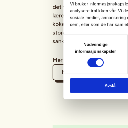
Vi bruker informasjonskapsler
det vi har av ressurser i natu
analysere trafikken vår. Vi 
lærer hvordan vi finner vann
sosiale medier, annonsering 
kokes for å være trygg til dr
dem, eller som de har samlet
store matressurser rundt oss 
Samtykkevalg
sanking.
Nødvendige
informasjonskapsler
Mer info kommer etter hvert
Mer informasjon
Avslå