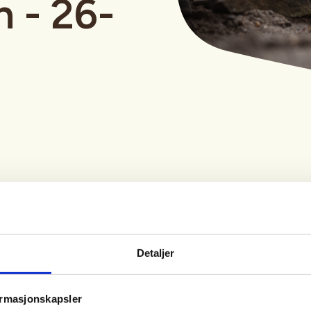
n - 26-
Tid
Arrangør
26. Aug 2026
Melhus Jeger- og
Detaljer
Kl. 18.00 - 20.00
Fiskerforening
ormasjonskapsler
 det veldig viktig at vi kan bruke