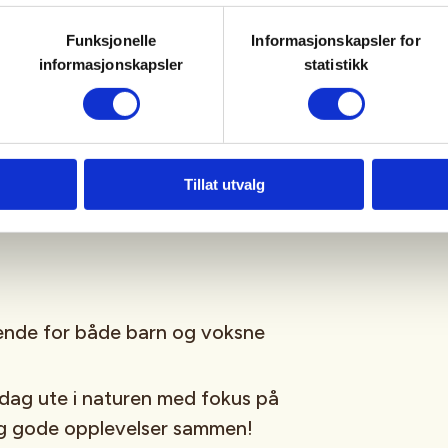
Funksjonelle
Informasjonskapsler for
informasjonskapsler
statistikk
 dersom det blir fangst i fellene
Tillat utvalg
ed på prosjektet videre.
nende for både barn og voksne
 dag ute i naturen med fokus på
og gode opplevelser sammen!