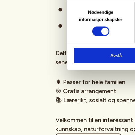
Samtykkevalg
Røyskatt
Nødvendige
informasjonskapsler
Snømus
Deltakerne vil også få beskjed
Avslå
senere, slik at de kan følge m
🌲 Passer for hele familien
🎯 Gratis arrangement
📚 Lærerikt, sosialt og spen
Velkommen til en interessant
kunnskap, naturforvaltning 