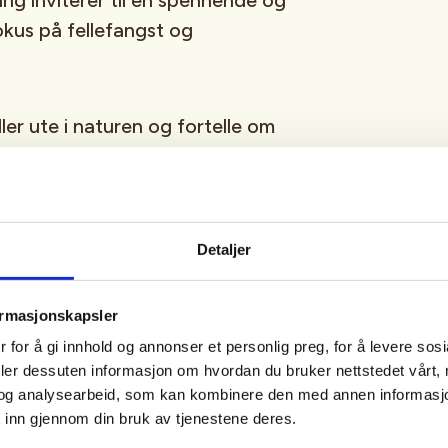
ng inviterer til en spennende og
okus på fellefangst og
er ute i naturen og fortelle om
ngerer, hva slags dyr som kan gå i
kt er viktig for balansen i
dene.
Detaljer
ormasjonskapsler
 for å gi innhold og annonser et personlig preg, for å levere sos
deler dessuten informasjon om hvordan du bruker nettstedet vårt,
og analysearbeid, som kan kombinere den med annen informasjon d
 inn gjennom din bruk av tjenestene deres.