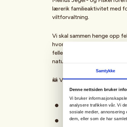
Melhus Jeger- og Fiskerforeni
lærerik familieaktivitet med f
viltforvaltning.
Vi skal sammen henge opp fell
hvordan ulike fangstfeller fu
fellene, og hvorfor predatorja
naturen og for småviltbestan
Samtykke
🦝 Vi snakker blant annet om:
Denne nettsiden bruker inf
Vi bruker informasjonskapsler
Mår
analysere trafikken vår. Vi 
sosiale medier, annonsering 
dem, eller som de har samlet
Mink