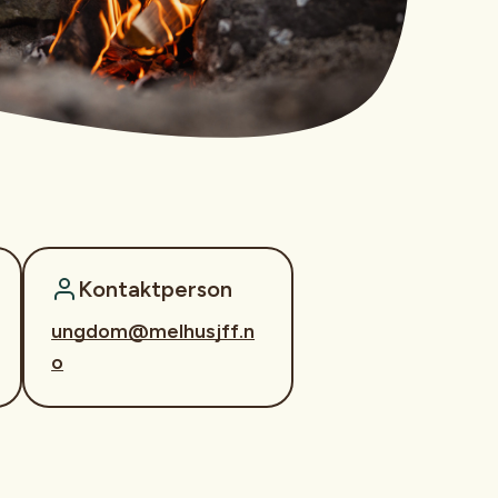
Kontaktperson
ungdom@melhusjff.n
o