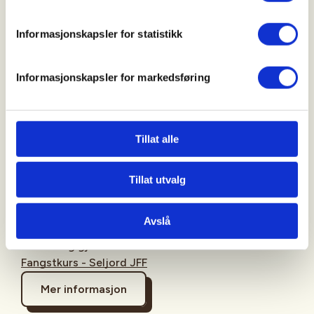
eget terreng.
Informasjonskapsler for statistikk
Ved interesse vil det også bli en gjennomgang av
flåing og skinnbehandling.
Informasjonskapsler for markedsføring
Kursholder er en erfaren fangstmann og har bred
erfaring med alle deler av fangstprosessen.
Tillat alle
Dato for kurskveldene kommer.
Meld deg på her, eller send en SMS/mail om dette er
Tillat utvalg
noe for deg. NB! Kurset blir ikke gjennomført om
det er færre enn 4 påmeldte
Avslå
Påmelding gjøres her:
Fangstkurs - Seljord JFF
Mer informasjon