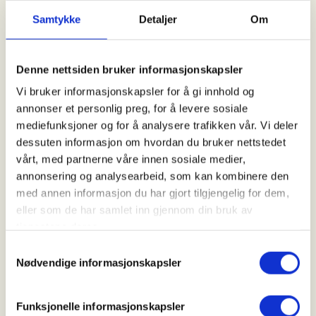
Kl. 18.00 - 21.00
Samtykke
Detaljer
Om
Arrangør
Denne nettsiden bruker informasjonskapsler
Seljord JFF, NJFF Telemark
Vi bruker informasjonskapsler for å gi innhold og
annonser et personlig preg, for å levere sosiale
mediefunksjoner og for å analysere trafikken vår. Vi deler
Kontaktperson
dessuten informasjon om hvordan du bruker nettstedet
vårt, med partnerne våre innen sosiale medier,
https://90617953
annonsering og analysearbeid, som kan kombinere den
annebrennemo@hotmail.com
med annen informasjon du har gjort tilgjengelig for dem,
eller som de har samlet inn gjennom din bruk av
Vi planlegger et fangstkurs med oppstart i august.
tjenestene deres.
Samtykkevalg
Kurset vil gå over 3-5 kvelder, og ta for seg fangst
Nødvendige informasjonskapsler
av mår med slagfelle. Det blir både teori og praksis.
Deltakerne bygger sin egen fellekasse på kurset og
Funksjonelle informasjonskapsler
får innføring i hvordan man best setter opp fellen i