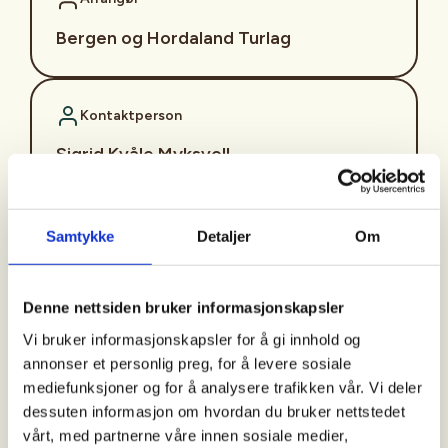
Bergen og Hordaland Turlag
Kontaktperson
Sigrid Kvåle Myksvoll
sigrid.kvaale.myksvoll@dnt.no
Turen er en del av konseptet "Aktiv til 100" som er
Samtykke
Detaljer
Om
et turtilbud som består av enkle turer på dagtid
med fast oppmøtetid og –sted. Det legges stor
vekt på et sosialt og inkluderende fellesskap.
Denne nettsiden bruker informasjonskapsler
Vi bruker informasjonskapsler for å gi innhold og
Turbeskrivelse:
På onsdager går vi tur langs
annonser et personlig preg, for å levere sosiale
Storelva i Arna. Turene går hver onsdag bortsett fra
mediefunksjoner og for å analysere trafikken vår. Vi deler
i ferier og på offentlige høytidsdager. Turene varer
dessuten informasjon om hvordan du bruker nettstedet
i ca. 2 timer, og går på grusvei og noen ganger i
vårt, med partnerne våre innen sosiale medier,