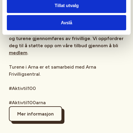
Tillat utvalg
Generelle vilkår:
Les våre
generelle vilkår
som
gjelder all deltakelse på våre aktiviteter.
Avslå
Aktiv til 100 driftes av Bergen og Hordaland Turlag
og turene gjennomføres av frivillige. Vi oppfordrer
deg til å støtte opp om våre tilbud gjennom å bli
medlem
.
Turene i Arna er et samarbeid med Arna
Frivilligsentral.
#Aktivtil100
#Aktivtil100arna
Mer informasjon