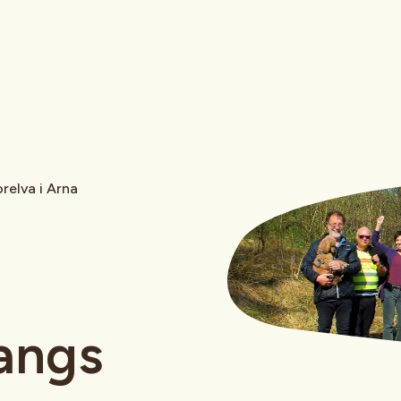
relva i Arna
langs