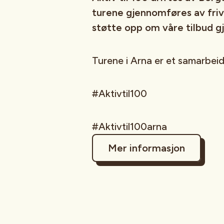
turene gjennomføres av frivil
støtte opp om våre tilbud g
Turene i Arna er et samarbeid 
#Aktivtil100
#Aktivtil100arna
Mer informasjon