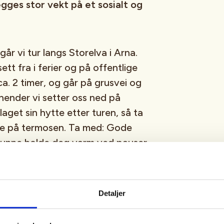
gges stor vekt på et sosialt og
år vi tur langs Storelva i Arna.
tt fra i ferier og på offentlige
ca. 2 timer, og går på grusvei og
hender vi setter oss ned på
aget sin hytte etter turen, så ta
fe på termosen. Ta med: Gode
 kunne holde deg varm ved pauser
skade, ulykke etc) som gjør at det
lbake.
Detaljer
get kl. 11:00 (Adresse:
å se kart.