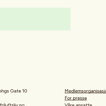
rohgs Gate 10
Medlemsorganisasj
For presse
iluftsliv.no
Våre ansatte