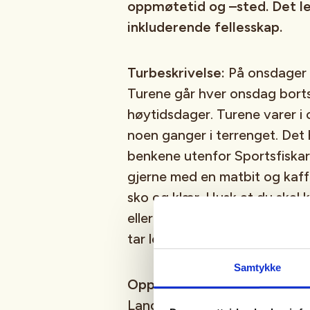
oppmøtetid og –sted. Det le
inkluderende fellesskap.
Turbeskrivelse:
På onsdager g
Turene går hver onsdag bortse
høytidsdager. Turene varer i 
noen ganger i terrenget. Det 
benkene utenfor Sportsfiskarl
gjerne med en matbit og kaf
sko og klær. Husk at du skal
eller om det skulle skje noe (
tar lenger tid å komme seg ti
Samtykke
Oppmøte:
Ved Sportsfiskarla
Langerekkja 21)
Klikk her for 