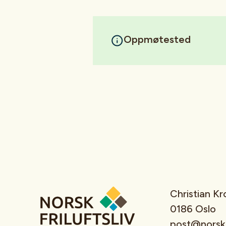
Oppmøtested
Christian K
0186 Oslo
post@norskfr