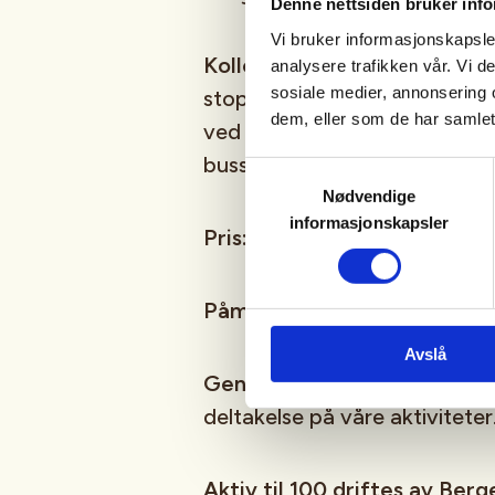
Denne nettsiden bruker inf
Vi bruker informasjonskapsler
Kollektivtransport:
Busslinje 
analysere trafikken vår. Vi 
sosiale medier, annonsering 
stoppet "Arna busser". Herfra e
dem, eller som de har samlet
ved Langerekkja 21. Sjekk all
busstider.
Samtykkevalg
Nødvendige
informasjonskapsler
Pris:
Det er gratis å delta på 
Påmelding:
Ingen påmelding,
Avslå
Generelle vilkår:
Les våre
gen
deltakelse på våre aktiviteter
Aktiv til 100 driftes av Ber