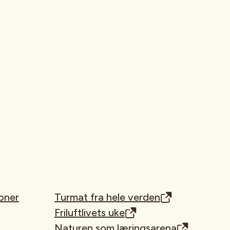
oner
Turmat fra hele verden
Friluftlivets uke
Naturen som læringsarena