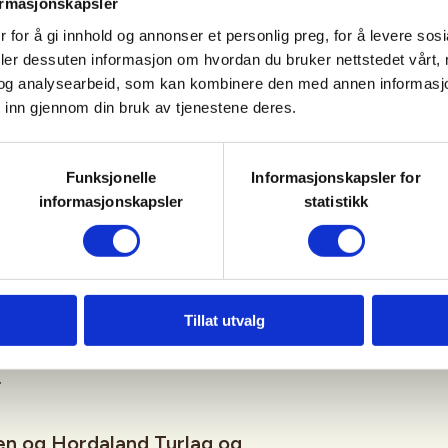
ormasjonskapsler
 for å gi innhold og annonser et personlig preg, for å levere sos
90 går fra Arna Terminal til
deler dessuten informasjon om hvordan du bruker nettstedet vårt,
og analysearbeid, som kan kombinere den med annen informasjon d
r det ca. 7 min å gå til turstart
 inn gjennom din bruk av tjenestene deres.
tid
skyss.no
for oppdaterte
Funksjonelle
Informasjonskapsler for
informasjonskapsler
statistikk
turen.
 det er bare å komme.
Tillat utvalg
erelle vilkår
som gjelder all
.
gen og Hordaland Turlag og