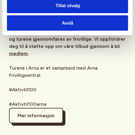
Tillat utvalg
Generelle vilkår:
Les våre
generelle vilkår
som
gjelder all deltakelse på våre aktiviteter.
Avslå
Aktiv til 100 driftes av Bergen og Hordaland Turlag
og turene gjennomføres av frivillige. Vi oppfordrer
deg til å støtte opp om våre tilbud gjennom å bli
medlem
.
Turene i Arna er et samarbeid med Arna
Frivilligsentral.
#Aktivtil100
#Aktivtil100arna
Mer informasjon