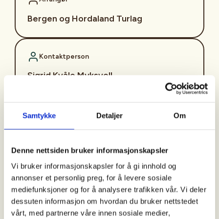
Bergen og Hordaland Turlag
Kontaktperson
Sigrid Kvåle Myksvoll
sigrid.kvaale.myksvoll@dnt.no
Turen er en del av konseptet "Aktiv til 100" som er
Samtykke
Detaljer
Om
et turtilbud som består av enkle turer på dagtid
med fast oppmøtetid og –sted. Det legges stor
vekt på et sosialt og inkluderende fellesskap.
Denne nettsiden bruker informasjonskapsler
Vi bruker informasjonskapsler for å gi innhold og
Turbeskrivelse:
På onsdager går vi tur langs
annonser et personlig preg, for å levere sosiale
Storelva i Arna. Turene går hver onsdag bortsett fra
mediefunksjoner og for å analysere trafikken vår. Vi deler
i ferier og på offentlige høytidsdager. Turene varer
dessuten informasjon om hvordan du bruker nettstedet
i ca. 2 timer, og går på grusvei og noen ganger i
vårt, med partnerne våre innen sosiale medier,